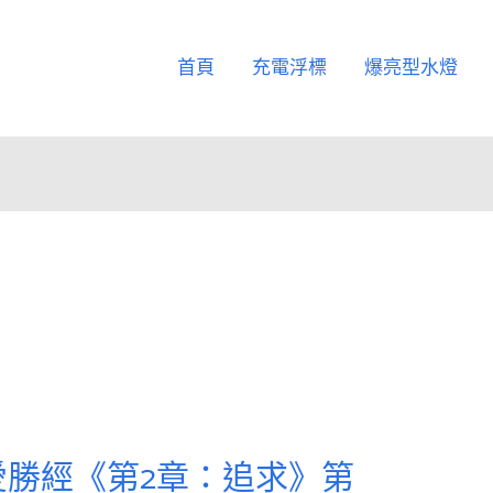
首頁
充電浮標
爆亮型水燈
愛勝經《第2章：追求》第