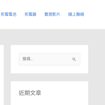
充電電池
充電器
實測影片
線上聯絡
搜
尋
關
鍵
字
近期文章
: