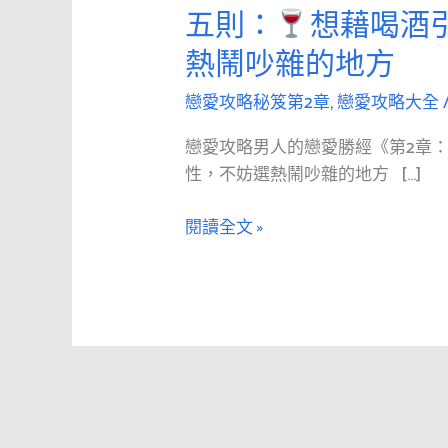
愛
五則：
想藉喝酒
攻
熱鬧吵雜的地方
略
男
戀愛攻略秘笈第2章
,
戀愛攻略大全
人
的
戀愛攻略男人的戀愛勝經《第2章
戀
性，不妨選熱鬧吵雜的地方 […]
愛
勝
閱讀全文 »
經
《第
2
章：
追
求》
第
五