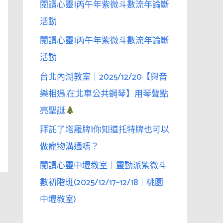
閱讀心靈|丙午年紫微斗數流年論斷
活動
閱讀心靈|丙午年紫微斗數流年論斷
活動
台北內湖教室｜2025/12/20【與音
樂相遇.在北車公共鋼琴】用琴聲點
亮聖誕
拜託了塔羅牌|你知道托特牌也可以
做寵物溝通嗎？
閱讀心靈中壢教室｜靈動派紫微斗
數初階班(2025/12/17–12/18｜桃園
中壢教室)