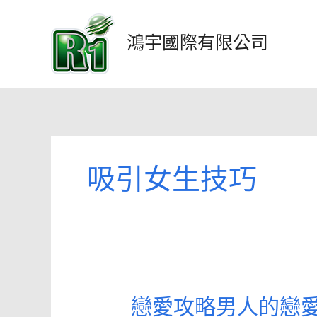
跳
至
鴻宇國際有限公司
主
要
內
容
吸引女生技巧
戀愛攻略男人的戀
戀