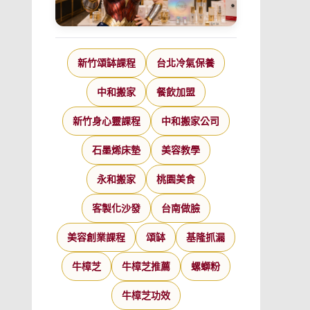
新竹頌缽課程
台北冷氣保養
中和搬家
餐飲加盟
新竹身心靈課程
中和搬家公司
石墨烯床墊
美容教學
永和搬家
桃園美食
客製化沙發
台南做臉
美容創業課程
頌缽
基隆抓漏
牛樟芝
牛樟芝推薦
螺螄粉
牛樟芝功效