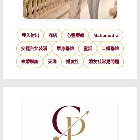
埋入射出
商店
心靈療癒
Mahamudra
安捷台北裝潢
單身聯誼
童話
二婚聯誼
未婚聯誼
天珠
婚友社
婚友社常見問題