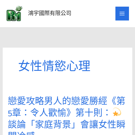
跳
至
鴻宇國際有限公司
主
要
內
容
女性情慾心理
戀愛攻略男人的戀愛勝經《第
戀
愛
5章：令人歡愉》第十則：
攻
談論「家庭背景」會讓女性瞬
略
男