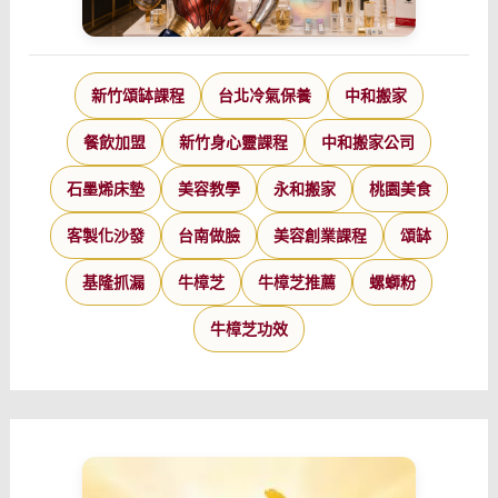
新竹頌缽課程
台北冷氣保養
中和搬家
餐飲加盟
新竹身心靈課程
中和搬家公司
石墨烯床墊
美容教學
永和搬家
桃園美食
客製化沙發
台南做臉
美容創業課程
頌缽
基隆抓漏
牛樟芝
牛樟芝推薦
螺螄粉
牛樟芝功效