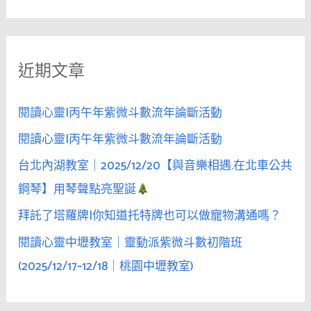
尋
談
關
論
鍵
「家
近期文章
字
庭
背
:
景」
閱讀心靈|丙午年紫微斗數流年論斷活動
會
閱讀心靈|丙午年紫微斗數流年論斷活動
讓
台北內湖教室｜2025/12/20【與音樂相遇.在北車公共
女
性
鋼琴】用琴聲點亮聖誕
瞬
拜託了塔羅牌|你知道托特牌也可以做寵物溝通嗎？
間
閱讀心靈中壢教室｜靈動派紫微斗數初階班
冷
感
(2025/12/17–12/18｜桃園中壢教室)