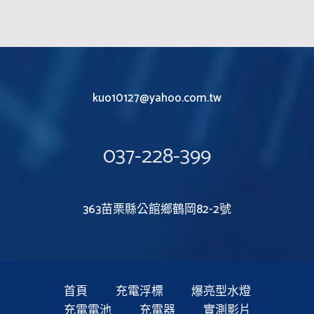
kuo10127@yahoo.com.tw
037-228-399
363苗栗縣公館鄉鶴岡82-2號
首頁
充電浮標
爆亮型水燈
充電電池
充電器
實測影片