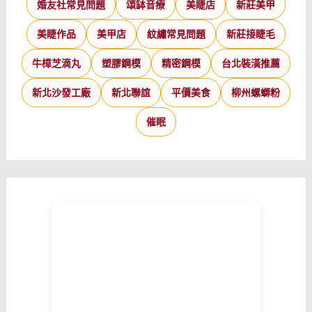
婚友社常見問題
頌缽音療
美睫店
新莊美甲
美睫作品
美甲店
紋繡常見問題
新莊接睫毛
牛樟芝滴丸
塑膠鋼模
精密鋼模
台北裝潢推薦
新北沙發工廠
新北聯誼
平價美食
柳州螺螄粉
催眠