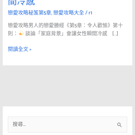
間冷感
人
的
戀愛攻略秘笈第5章
,
戀愛攻略大全
/
r1
戀
戀愛攻略男人的戀愛勝經《第5章：令人歡愉》第十
愛
則：
談論「家庭背景」會讓女性瞬間冷感 […]
勝
經
閱讀全文 »
《第
5
章：
令
人
歡
愉》
第
十
搜
則：