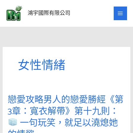
跳
至
鴻宇國際有限公司
主
要
內
容
女性情緒
戀愛攻略男人的戀愛勝經《第
戀
愛
3章：寬衣解帶》第十九則：
攻
一句玩笑，就足以澆熄她
略
男