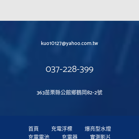
kuo10127@yahoo.com.tw
037-228-399
363苗栗縣公館鄉鶴岡82-2號
首頁
充電浮標
爆亮型水燈
充電電池
充電器
實測影片