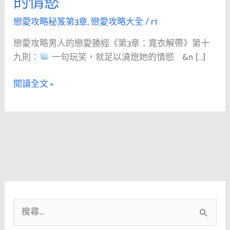
的情慾
人
的
戀愛攻略秘笈第3章
,
戀愛攻略大全
/
r1
戀
戀愛攻略男人的戀愛勝經《第3章：寬衣解帶》第十
愛
九則：
一句玩笑，就足以澆熄她的情慾 &n […]
勝
經
閱讀全文 »
《第
3
章：
寬
衣
解
帶》
第
十
搜
九
則：