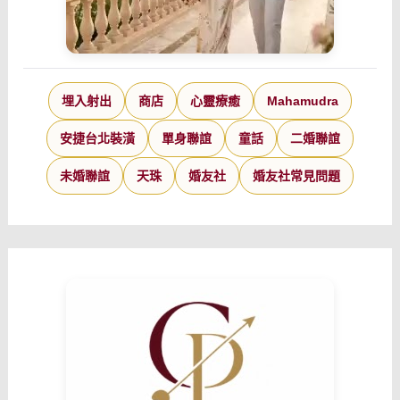
埋入射出
商店
心靈療癒
Mahamudra
安捷台北裝潢
單身聯誼
童話
二婚聯誼
未婚聯誼
天珠
婚友社
婚友社常見問題