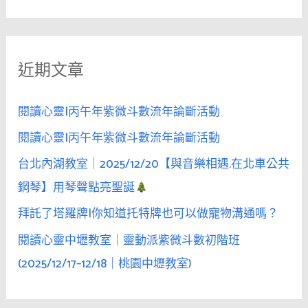
尋
關
一
鍵
句
近期文章
字
玩
笑，
:
就
閱讀心靈|丙午年紫微斗數流年論斷活動
足
閱讀心靈|丙午年紫微斗數流年論斷活動
以
台北內湖教室｜2025/12/20【與音樂相遇.在北車公共
澆
熄
鋼琴】用琴聲點亮聖誕
她
拜託了塔羅牌|你知道托特牌也可以做寵物溝通嗎？
的
閱讀心靈中壢教室｜靈動派紫微斗數初階班
情
慾
(2025/12/17–12/18｜桃園中壢教室)