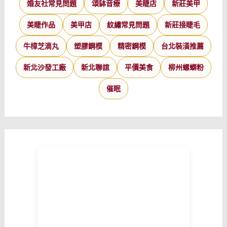
婚友社常見問題
頌缽音療
美睫店
新莊美甲
美睫作品
美甲店
紋繡常見問題
新莊接睫毛
牛樟芝滴丸
塑膠鋼模
精密鋼模
台北裝潢推薦
新北沙發工廠
新北聯誼
平價美食
柳州螺螄粉
催眠