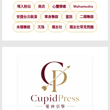
埋入射出
商店
心靈療癒
Mahamudra
安捷台北裝潢
單身聯誼
童話
二婚聯誼
未婚聯誼
天珠
婚友社
婚友社常見問題