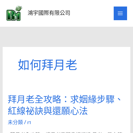
跳
至
鴻宇國際有限公司
主
要
內
容
如何拜月老
拜月老全攻略：求姻緣步驟、
拜
月
紅線祕訣與還願心法
老
全
未分類
/
r1
攻