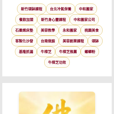
新竹頌缽課程
台北冷氣保養
中和搬家
餐飲加盟
新竹身心靈課程
中和搬家公司
石墨烯床墊
美容教學
永和搬家
桃園美食
客製化沙發
台南做臉
美容創業課程
頌缽
基隆抓漏
牛樟芝
牛樟芝推薦
螺螄粉
牛樟芝功效