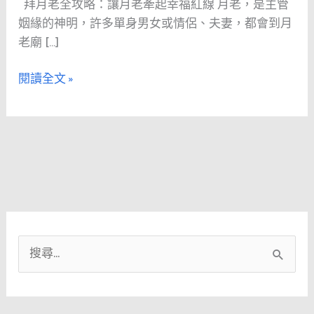
拜月老全攻略：讓月老牽起幸福紅線 月老，是主管
略：
姻緣的神明，許多單身男女或情侶、夫妻，都會到月
求
老廟 […]
姻
緣
閱讀全文 »
步
驟、
紅
線
祕
訣
與
還
願
搜
心
法
尋
關