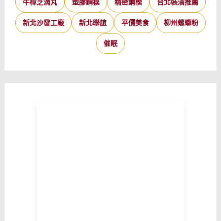
牛樟芝滴丸
塑膠鋼模
精密鋼模
台北裝潢推薦
新北沙發工廠
新北聯誼
平價美食
柳州螺螄粉
催眠