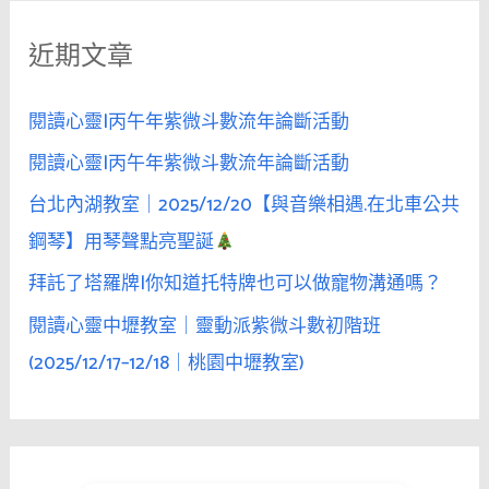
鍵
近期文章
字
:
閱讀心靈|丙午年紫微斗數流年論斷活動
閱讀心靈|丙午年紫微斗數流年論斷活動
台北內湖教室｜2025/12/20【與音樂相遇.在北車公共
鋼琴】用琴聲點亮聖誕
拜託了塔羅牌|你知道托特牌也可以做寵物溝通嗎？
閱讀心靈中壢教室｜靈動派紫微斗數初階班
(2025/12/17–12/18｜桃園中壢教室)