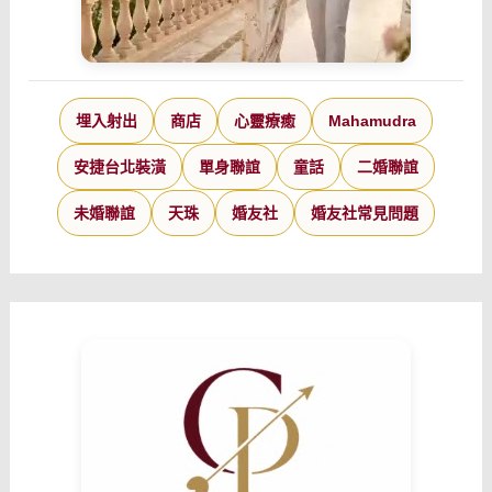
埋入射出
商店
心靈療癒
Mahamudra
安捷台北裝潢
單身聯誼
童話
二婚聯誼
未婚聯誼
天珠
婚友社
婚友社常見問題