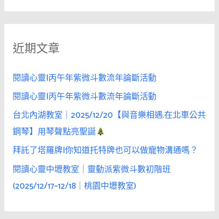
處
關
鍵
近期文章
字
:
閱讀心靈|丙午年紫微斗數流年論斷活動
閱讀心靈|丙午年紫微斗數流年論斷活動
台北內湖教室｜2025/12/20【與音樂相遇.在北車公共
鋼琴】用琴聲點亮聖誕
拜託了塔羅牌|你知道托特牌也可以做寵物溝通嗎？
閱讀心靈中壢教室｜靈動派紫微斗數初階班
(2025/12/17–12/18｜桃園中壢教室)