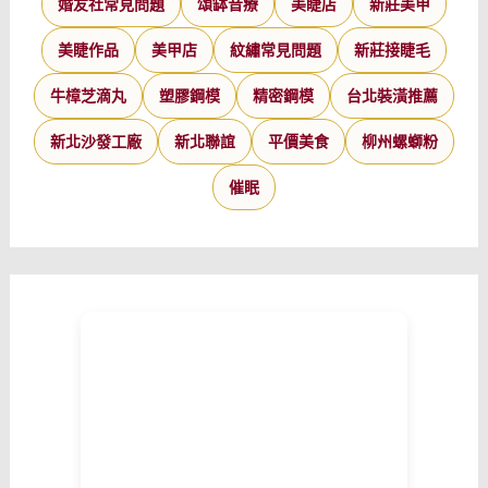
婚友社常見問題
頌缽音療
美睫店
新莊美甲
美睫作品
美甲店
紋繡常見問題
新莊接睫毛
牛樟芝滴丸
塑膠鋼模
精密鋼模
台北裝潢推薦
新北沙發工廠
新北聯誼
平價美食
柳州螺螄粉
催眠