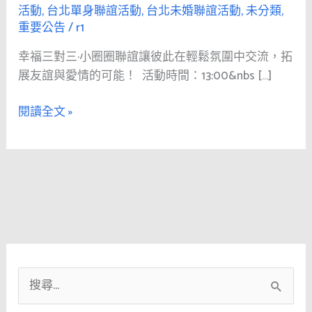
三
活動
,
台北單身聯誼活動
,
台北未婚聯誼活動
,
未分類
,
重要公告
/
r1
·
小
幸福三對三·小圈圈聯誼讓彼此在輕鬆氛圍中交流，拓
圈
展友誼與愛情的可能！ 活動時間：13:00&nbs […]
圈
聯
閱讀全文 »
誼
台
北
二
婚
聯
誼
活
動
搜
報
尋
名