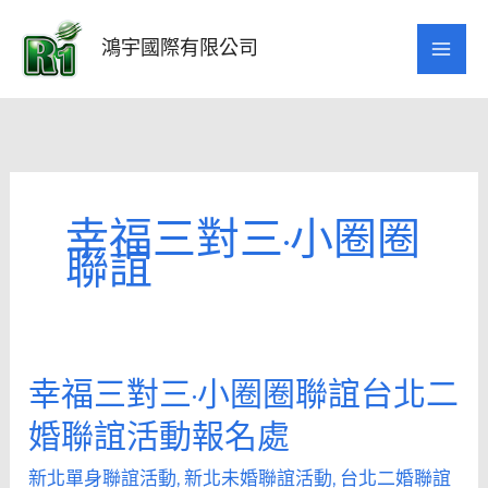
跳
至
鴻宇國際有限公司
主
要
內
容
幸福三對三·小圈圈
聯誼
幸福三對三·小圈圈聯誼台北二
幸
福
婚聯誼活動報名處
三
對
新北單身聯誼活動
,
新北未婚聯誼活動
,
台北二婚聯誼