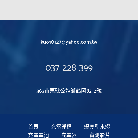
kuo10127@yahoo.com.tw
037-228-399
363苗栗縣公館鄉鶴岡82-2號
首頁
充電浮標
爆亮型水燈
充電電池
充電器
實測影片