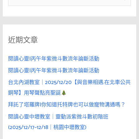
人
尋
連
關
續
鍵
「巧
近期文章
字
遇」
三
:
次，
閱讀心靈|丙午年紫微斗數流年論斷活動
她
閱讀心靈|丙午年紫微斗數流年論斷活動
便
台北內湖教室｜2025/12/20【與音樂相遇.在北車公共
會
相
鋼琴】用琴聲點亮聖誕
信
拜託了塔羅牌|你知道托特牌也可以做寵物溝通嗎？
是
閱讀心靈中壢教室｜靈動派紫微斗數初階班
命
中
(2025/12/17–12/18｜桃園中壢教室)
註