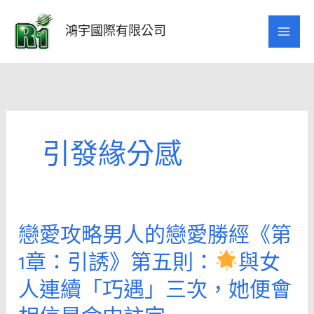
跳
至
鴻宇國際有限公司
主
要
內
容
引發緣分感
戀愛攻略男人的戀愛勝經《第
戀
愛
1章：引誘》第五則：
與女
攻
人連續「巧遇」三次，她便會
略
男