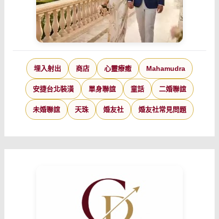
埋入射出
商店
心靈療癒
Mahamudra
安捷台北裝潢
單身聯誼
童話
二婚聯誼
未婚聯誼
天珠
婚友社
婚友社常見問題