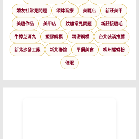
婚友社常見問題
頌缽音療
美睫店
新莊美甲
美睫作品
美甲店
紋繡常見問題
新莊接睫毛
牛樟芝滴丸
塑膠鋼模
精密鋼模
台北裝潢推薦
新北沙發工廠
新北聯誼
平價美食
柳州螺螄粉
催眠