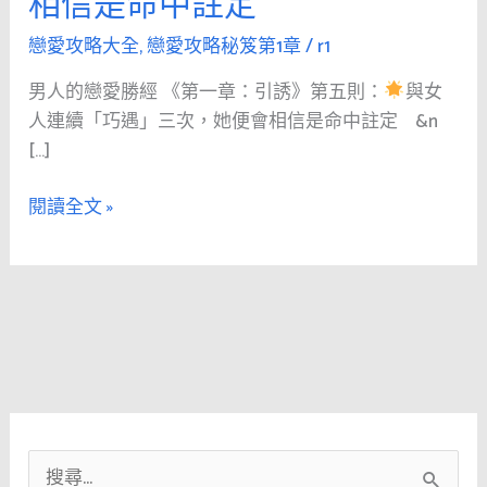
相信是命中註定
人
的
戀愛攻略大全
,
戀愛攻略秘笈第1章
/
r1
戀
男人的戀愛勝經 《第一章：引誘》第五則：
與女
愛
人連續「巧遇」三次，她便會相信是命中註定 &n
勝
[…]
經
《第
閱讀全文 »
1
章：
引
誘》
第
五
則：
與
搜
女