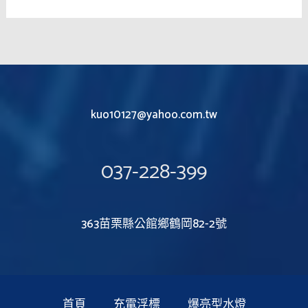
kuo10127@yahoo.com.tw
037-228-399
363苗栗縣公館鄉鶴岡82-2號
首頁
充電浮標
爆亮型水燈