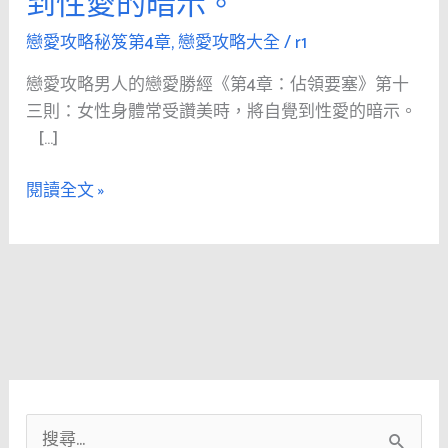
到性愛的暗示。
人
的
戀愛攻略秘笈第4章
,
戀愛攻略大全
/
r1
戀
戀愛攻略男人的戀愛勝經《第4章：佔領要塞》第十
愛
三則：女性身體常受讚美時，將自覺到性愛的暗示。
勝
[…]
經
《第
閱讀全文 »
4
章：
佔
領
要
塞》
第
十
三
搜
則：