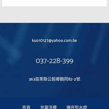
kuo10127@yahoo.com.tw
037-228-399
363苗栗縣公館鄉鶴岡82-2號
首頁
充電浮標
爆亮型水燈