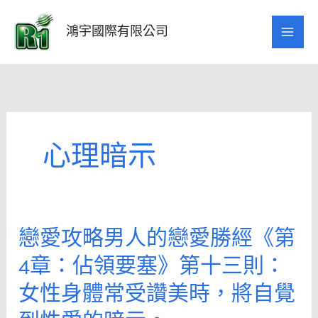
跳
至
鴻宇國際有限公司
主
要
內
容
心理暗示
戀愛攻略男人的戀愛勝經《第
戀
愛
4章：佔領要塞》第十三則：
攻
女性身體常受讚美時，將自覺
略
男