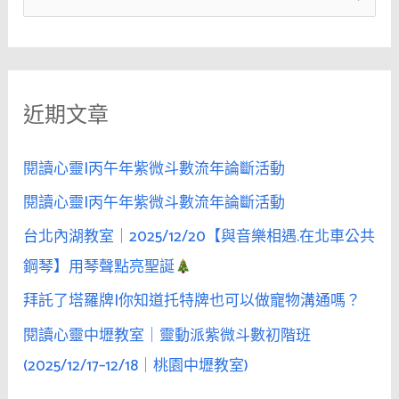
女
尋
性
關
身
鍵
體
近期文章
字
常
受
:
讚
閱讀心靈|丙午年紫微斗數流年論斷活動
美
閱讀心靈|丙午年紫微斗數流年論斷活動
時，
台北內湖教室｜2025/12/20【與音樂相遇.在北車公共
將
自
鋼琴】用琴聲點亮聖誕
覺
拜託了塔羅牌|你知道托特牌也可以做寵物溝通嗎？
到
閱讀心靈中壢教室｜靈動派紫微斗數初階班
性
愛
(2025/12/17–12/18｜桃園中壢教室)
的