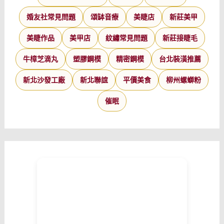
婚友社常見問題
頌缽音療
美睫店
新莊美甲
美睫作品
美甲店
紋繡常見問題
新莊接睫毛
牛樟芝滴丸
塑膠鋼模
精密鋼模
台北裝潢推薦
新北沙發工廠
新北聯誼
平價美食
柳州螺螄粉
催眠