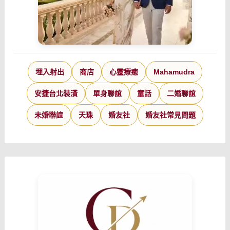
埋入射出
商店
心靈療癒
Mahamudra
安捷台北裝潢
單身聯誼
童話
二婚聯誼
未婚聯誼
天珠
婚友社
婚友社常見問題