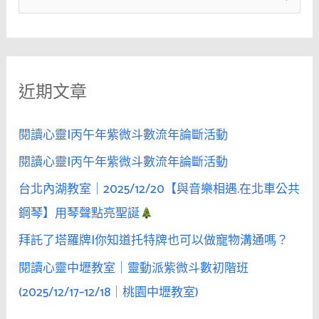
男
尋
性
關
得
鍵
到
近期文章
字
快
感
:
而
閱讀心靈|丙午年紫微斗數流年論斷活動
呻
閱讀心靈|丙午年紫微斗數流年論斷活動
吟
台北內湖教室｜2025/12/20【與音樂相遇.在北車公共
時，
女
鋼琴】用琴聲點亮聖誕
性
拜託了塔羅牌|你知道托特牌也可以做寵物溝通嗎？
也
閱讀心靈中壢教室｜靈動派紫微斗數初階班
會
情
(2025/12/17–12/18｜桃園中壢教室)
慾