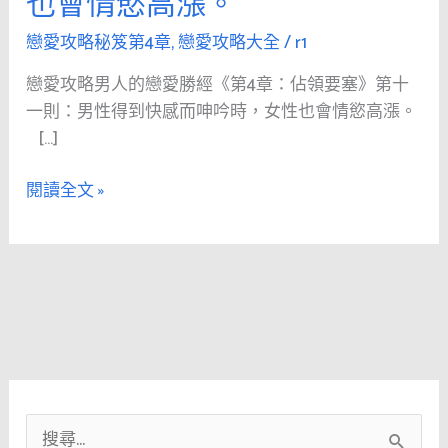
也會情慾高漲。
人
的
戀愛攻略秘笈第4章
,
戀愛攻略大全
/
r1
戀
戀愛攻略男人的戀愛勝經《第4章：佔領要塞》第十
愛
一則：男性得到快感而呻吟時，女性也會情慾高漲。
勝
[…]
經
《第
閱讀全文 »
4
章：
佔
領
要
塞》
第
十
一
搜
則：