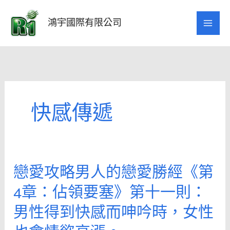
跳
至
鴻宇國際有限公司
主
要
內
容
快感傳遞
戀愛攻略男人的戀愛勝經《第
戀
愛
4章：佔領要塞》第十一則：
攻
男性得到快感而呻吟時，女性
略
男