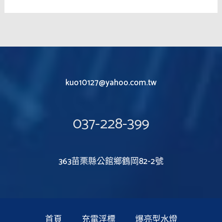
kuo10127@yahoo.com.tw
037-228-399
363苗栗縣公館鄉鶴岡82-2號
首頁
充電浮標
爆亮型水燈