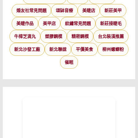
婚友社常見問題
頌缽音療
美睫店
新莊美甲
美睫作品
美甲店
紋繡常見問題
新莊接睫毛
牛樟芝滴丸
塑膠鋼模
精密鋼模
台北裝潢推薦
新北沙發工廠
新北聯誼
平價美食
柳州螺螄粉
催眠