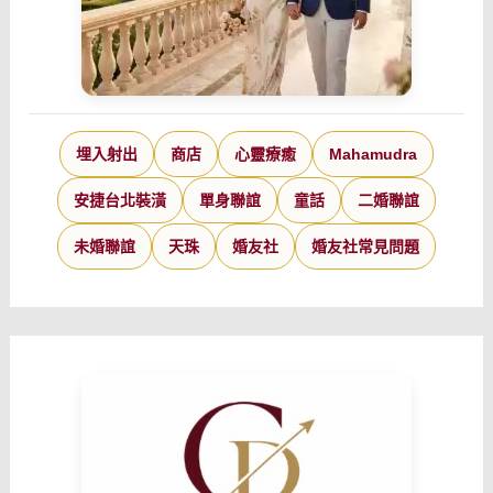
埋入射出
商店
心靈療癒
Mahamudra
安捷台北裝潢
單身聯誼
童話
二婚聯誼
未婚聯誼
天珠
婚友社
婚友社常見問題