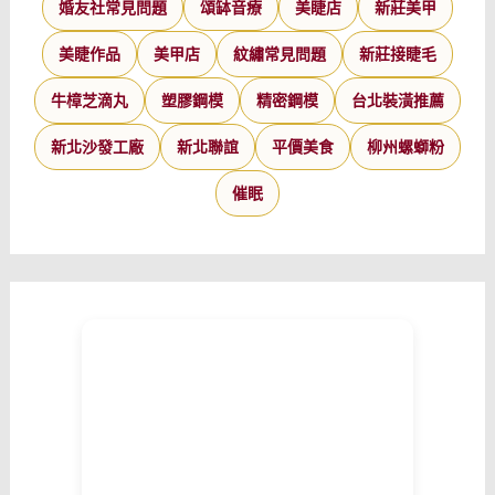
婚友社常見問題
頌缽音療
美睫店
新莊美甲
美睫作品
美甲店
紋繡常見問題
新莊接睫毛
牛樟芝滴丸
塑膠鋼模
精密鋼模
台北裝潢推薦
新北沙發工廠
新北聯誼
平價美食
柳州螺螄粉
催眠