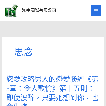
跳
至
鴻宇國際有限公司
主
要
內
容
思念
戀愛攻略男人的戀愛勝經《第
戀
愛
5章：令人歡愉》第十五則：
攻
即使沒醉，只要她想到你，也
略
男