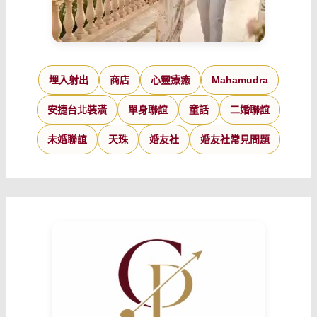
埋入射出
商店
心靈療癒
Mahamudra
安捷台北裝潢
單身聯誼
童話
二婚聯誼
未婚聯誼
天珠
婚友社
婚友社常見問題