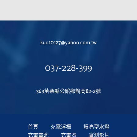
kuo10127@yahoo.com.tw
037-228-399
363苗栗縣公館鄉鶴岡82-2號
首頁
充電浮標
爆亮型水燈
充電電池
充電器
實測影片