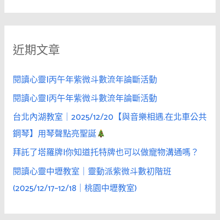
尋
即
關
使
鍵
沒
近期文章
字
醉，
只
:
要
閱讀心靈|丙午年紫微斗數流年論斷活動
她
閱讀心靈|丙午年紫微斗數流年論斷活動
想
台北內湖教室｜2025/12/20【與音樂相遇.在北車公共
到
你，
鋼琴】用琴聲點亮聖誕
也
拜託了塔羅牌|你知道托特牌也可以做寵物溝通嗎？
會
閱讀心靈中壢教室｜靈動派紫微斗數初階班
失
控
(2025/12/17–12/18｜桃園中壢教室)