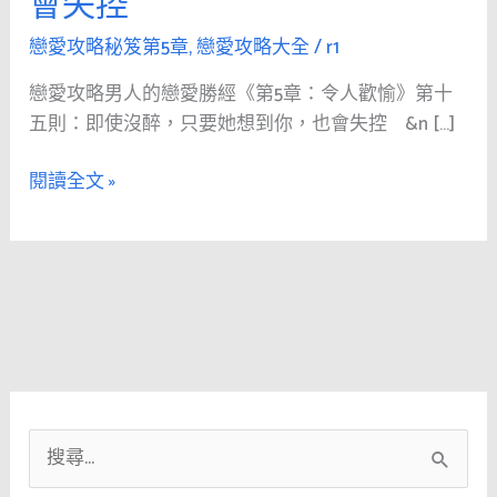
會失控
人
的
戀愛攻略秘笈第5章
,
戀愛攻略大全
/
r1
戀
戀愛攻略男人的戀愛勝經《第5章：令人歡愉》第十
愛
五則：即使沒醉，只要她想到你，也會失控 &n […]
勝
經
閱讀全文 »
《第
5
章：
令
人
歡
愉》
第
十
搜
五
則：