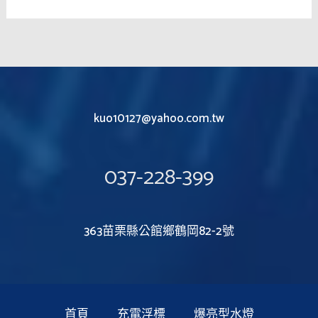
kuo10127@yahoo.com.tw
037-228-399
363苗栗縣公館鄉鶴岡82-2號
首頁
充電浮標
爆亮型水燈