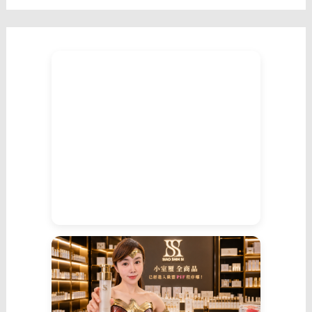
不
說
話