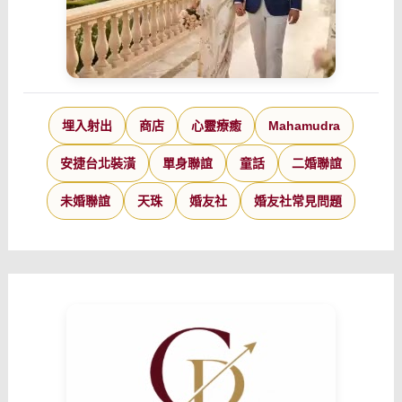
埋入射出
商店
心靈療癒
Mahamudra
安捷台北裝潢
單身聯誼
童話
二婚聯誼
未婚聯誼
天珠
婚友社
婚友社常見問題