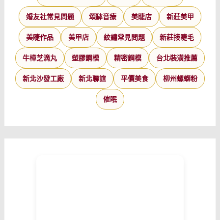
婚友社常見問題
頌缽音療
美睫店
新莊美甲
美睫作品
美甲店
紋繡常見問題
新莊接睫毛
牛樟芝滴丸
塑膠鋼模
精密鋼模
台北裝潢推薦
新北沙發工廠
新北聯誼
平價美食
柳州螺螄粉
催眠