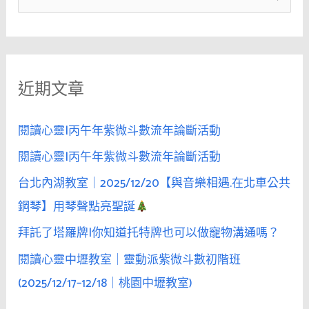
她
尋
不
關
是
鍵
你
近期文章
字
想
的
:
那
閱讀心靈|丙午年紫微斗數流年論斷活動
麼
閱讀心靈|丙午年紫微斗數流年論斷活動
純
台北內湖教室｜2025/12/20【與音樂相遇.在北車公共
──
當
鋼琴】用琴聲點亮聖誕
她
拜託了塔羅牌|你知道托特牌也可以做寵物溝通嗎？
盯
閱讀心靈中壢教室｜靈動派紫微斗數初階班
著
畫
(2025/12/17–12/18｜桃園中壢教室)
面