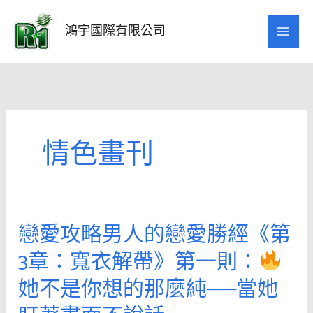
跳
至
鴻宇國際有限公司
主
要
內
容
情色畫刊
戀愛攻略男人的戀愛勝經《第
戀
愛
3章：寬衣解帶》第一則：
攻
她不是你想的那麼純──當她
略
男