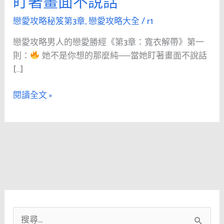
盯著畫面不說話
人
的
戀愛攻略秘笈第3章
,
戀愛攻略大全
/
r1
戀
戀愛攻略男人的戀愛勝經《第3章：寬衣解帶》第一
愛
則：
她不是你想的那麼純──當她盯著畫面不說話
勝
[…]
經
《第
閱讀全文 »
3
章：
寬
衣
解
帶》
第
一
則：
搜