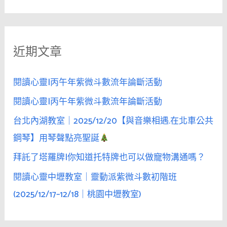
尋
沐
關
浴
鍵
後
近期文章
字
的
她，
:
反
閱讀心靈|丙午年紫微斗數流年論斷活動
而
閱讀心靈|丙午年紫微斗數流年論斷活動
對
台北內湖教室｜2025/12/20【與音樂相遇.在北車公共
愛
撫
鋼琴】用琴聲點亮聖誕
變
拜託了塔羅牌|你知道托特牌也可以做寵物溝通嗎？
得
閱讀心靈中壢教室｜靈動派紫微斗數初階班
「遲
鈍」
(2025/12/17–12/18｜桃園中壢教室)