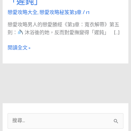
「遲鈍」
人
的
戀愛攻略大全
,
戀愛攻略秘笈第3章
/
r1
戀
戀愛攻略男人的戀愛勝經《第3章：寬衣解帶》第五
愛
則：
沐浴後的她，反而對愛撫變得「遲鈍」 […]
勝
經
閱讀全文 »
《第
3
章：
寬
衣
解
帶》
第
五
搜
則：