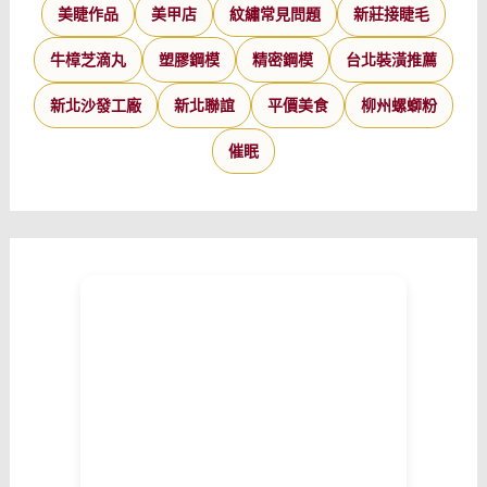
美睫作品
美甲店
紋繡常見問題
新莊接睫毛
牛樟芝滴丸
塑膠鋼模
精密鋼模
台北裝潢推薦
新北沙發工廠
新北聯誼
平價美食
柳州螺螄粉
催眠