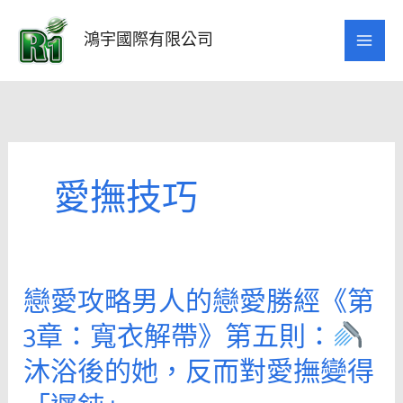
跳
至
鴻宇國際有限公司
主
要
內
容
愛撫技巧
戀愛攻略男人的戀愛勝經《第
戀
愛
3章：寬衣解帶》第五則：
攻
沐浴後的她，反而對愛撫變得
略
男