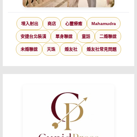
埋入射出
商店
心靈療癒
Mahamudra
安捷台北裝潢
單身聯誼
童話
二婚聯誼
未婚聯誼
天珠
婚友社
婚友社常見問題