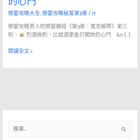
的心門
人
的
戀愛攻略大全
,
戀愛攻略秘笈第3章
/
r1
戀
戀愛攻略男人的戀愛勝經《第3章：寬衣解帶》第三
愛
則：
烈酒微酌，比甜酒更能打開她的心門 &n […]
勝
經
閱讀全文 »
《第
3
章：
寬
衣
解
帶》
第
三
搜
則：