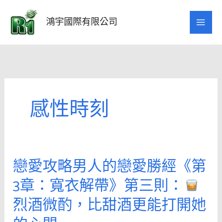
跳
至
鴻宇國際有限公司
主
要
內
容
感性時刻
戀愛攻略男人的戀愛勝經《第
戀
愛
3章：寬衣解帶》第三則：
攻
烈酒微酌，比甜酒更能打開她
略
男