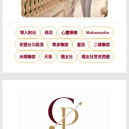
埋入射出
商店
心靈療癒
Mahamudra
安捷台北裝潢
單身聯誼
童話
二婚聯誼
未婚聯誼
天珠
婚友社
婚友社常見問題