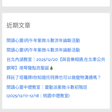
尋
烈
關
酒
鍵
微
近期文章
字
酌，
比
:
甜
閱讀心靈|丙午年紫微斗數流年論斷活動
酒
閱讀心靈|丙午年紫微斗數流年論斷活動
更
台北內湖教室｜2025/12/20【與音樂相遇.在北車公共
能
打
鋼琴】用琴聲點亮聖誕
開
拜託了塔羅牌|你知道托特牌也可以做寵物溝通嗎？
她
閱讀心靈中壢教室｜靈動派紫微斗數初階班
的
心
(2025/12/17–12/18｜桃園中壢教室)
門