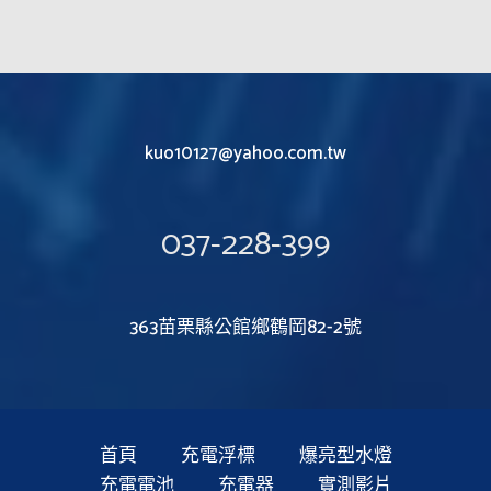
kuo10127@yahoo.com.tw
037-228-399
363苗栗縣公館鄉鶴岡82-2號
首頁
充電浮標
爆亮型水燈
充電電池
充電器
實測影片