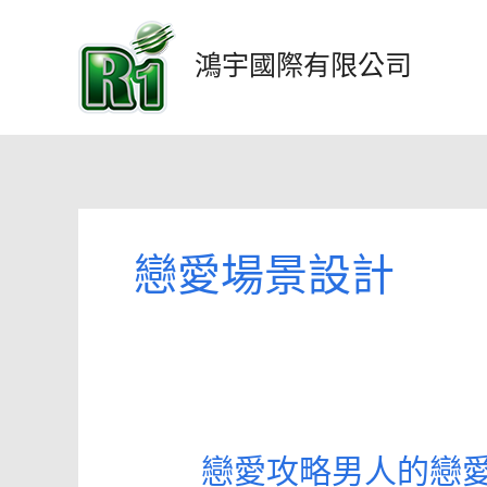
跳
至
鴻宇國際有限公司
主
要
內
容
戀愛場景設計
戀愛攻略男人的戀
戀