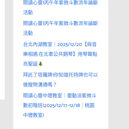
閱讀心靈|丙午年紫微斗數流年論斷
活動
閱讀心靈|丙午年紫微斗數流年論斷
活動
台北內湖教室｜2025/12/20【與音
樂相遇.在北車公共鋼琴】用琴聲點
亮聖誕
拜託了塔羅牌|你知道托特牌也可以
做寵物溝通嗎？
閱讀心靈中壢教室｜靈動派紫微斗
數初階班(2025/12/17–12/18｜桃園
中壢教室)