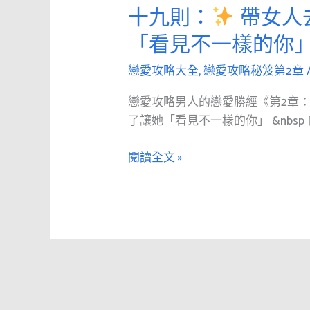
愛
十九則：
帶女人
攻
「看見不一樣的你
略
男
戀愛攻略大全
,
戀愛攻略秘笈第2章
人
的
戀愛攻略男人的戀愛勝經《第2章
戀
了讓她「看見不一樣的你」 &nbsp [
愛
勝
閱讀全文 »
經
《第
2
章：
追
求》
第
十