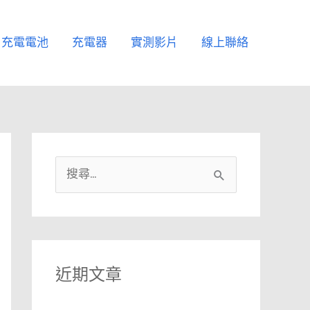
充電電池
充電器
實測影片
線上聯絡
搜
尋
關
鍵
字
近期文章
: