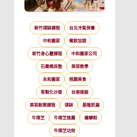
新竹頌缽課程
台北冷氣保養
中和搬家
餐飲加盟
新竹身心靈課程
中和搬家公司
石墨烯床墊
美容教學
永和搬家
桃園美食
客製化沙發
台南做臉
美容創業課程
頌缽
基隆抓漏
牛樟芝
牛樟芝推薦
螺螄粉
牛樟芝功效