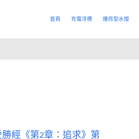
首頁
充電浮標
爆亮型水燈
愛勝經《第2章：追求》第