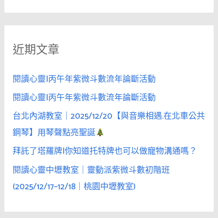
尋
一
關
句
鍵
「發
近期文章
字
射
一
:
次」，
閱讀心靈|丙午年紫微斗數流年論斷活動
她
閱讀心靈|丙午年紫微斗數流年論斷活動
的
台北內湖教室｜2025/12/20【與音樂相遇.在北車公共
反
應
鋼琴】用琴聲點亮聖誕
才
拜託了塔羅牌|你知道托特牌也可以做寵物溝通嗎？
是
閱讀心靈中壢教室｜靈動派紫微斗數初階班
關
鍵
(2025/12/17–12/18｜桃園中壢教室)