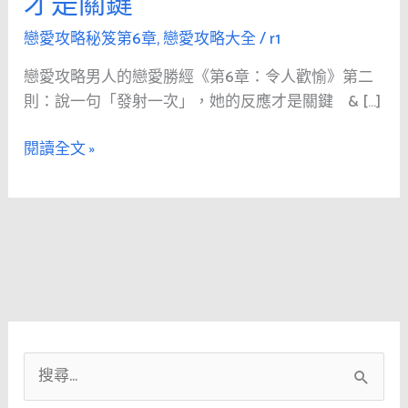
才是關鍵
人
的
戀愛攻略秘笈第6章
,
戀愛攻略大全
/
r1
戀
戀愛攻略男人的戀愛勝經《第6章：令人歡愉》第二
愛
則：說一句「發射一次」，她的反應才是關鍵 & […]
勝
經
閱讀全文 »
《第
6
章：
令
人
歡
愉》
第
二
搜
則：
說