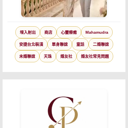
埋入射出
商店
心靈療癒
Mahamudra
安捷台北裝潢
單身聯誼
童話
二婚聯誼
未婚聯誼
天珠
婚友社
婚友社常見問題