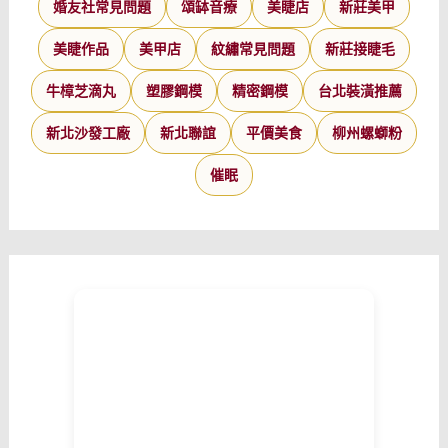
婚友社常見問題
頌缽音療
美睫店
新莊美甲
美睫作品
美甲店
紋繡常見問題
新莊接睫毛
牛樟芝滴丸
塑膠鋼模
精密鋼模
台北裝潢推薦
新北沙發工廠
新北聯誼
平價美食
柳州螺螄粉
催眠