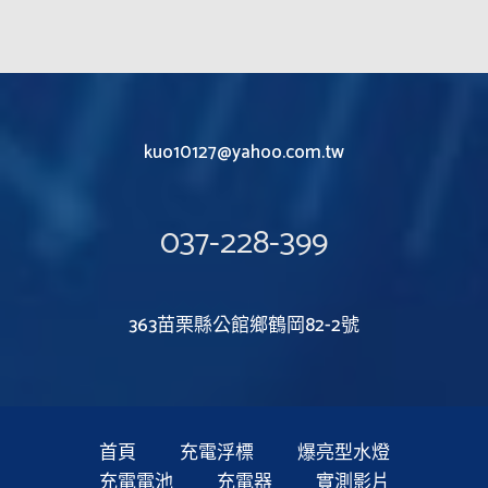
kuo10127@yahoo.com.tw
037-228-399
363苗栗縣公館鄉鶴岡82-2號
首頁
充電浮標
爆亮型水燈
充電電池
充電器
實測影片