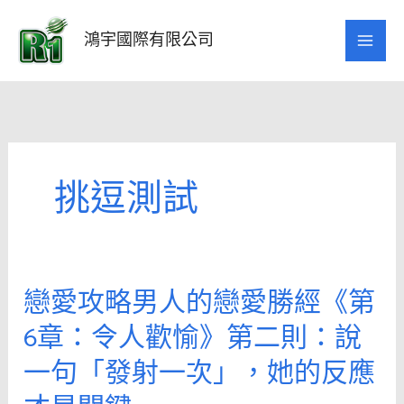
跳
至
鴻宇國際有限公司
主
要
內
容
挑逗測試
戀愛攻略男人的戀愛勝經《第
戀
愛
6章：令人歡愉》第二則：說
攻
一句「發射一次」，她的反應
略
男