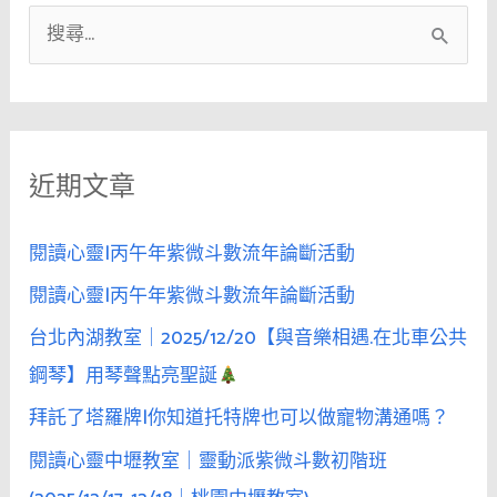
愛
搜
情？
尋
如
關
何
挽
鍵
回
近期文章
字
和
:
吸
閱讀心靈|丙午年紫微斗數流年論斷活動
引
閱讀心靈|丙午年紫微斗數流年論斷活動
喜
歡
台北內湖教室｜2025/12/20【與音樂相遇.在北車公共
的
鋼琴】用琴聲點亮聖誕
人？
拜託了塔羅牌|你知道托特牌也可以做寵物溝通嗎？
用
好
閱讀心靈中壢教室｜靈動派紫微斗數初階班
業