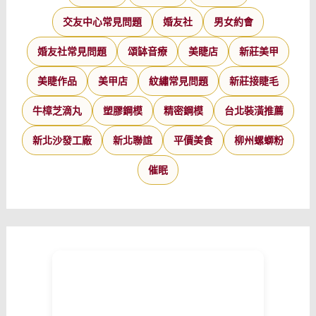
交友中心常見問題
婚友社
男女約會
婚友社常見問題
頌缽音療
美睫店
新莊美甲
美睫作品
美甲店
紋繡常見問題
新莊接睫毛
牛樟芝滴丸
塑膠鋼模
精密鋼模
台北裝潢推薦
新北沙發工廠
新北聯誼
平價美食
柳州螺螄粉
催眠