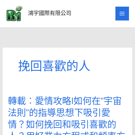
跳
至
鴻宇國際有限公司
主
要
內
容
挽回喜歡的人
轉載︰愛情攻略|如何在“宇宙
轉
載
法則”的指導思想下吸引愛
︰
情？如何挽回和吸引喜歡的
愛
情