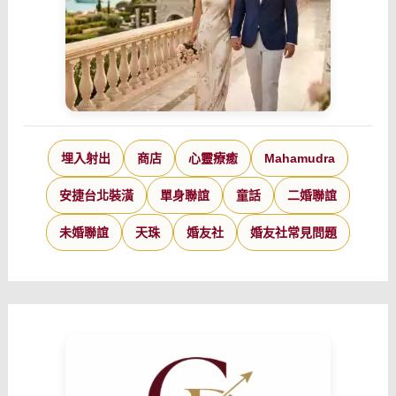
埋入射出
商店
心靈療癒
Mahamudra
安捷台北裝潢
單身聯誼
童話
二婚聯誼
未婚聯誼
天珠
婚友社
婚友社常見問題