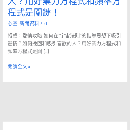
人？用好業力方程式和頻率方
攻
程式是關鍵！
略|
如
心靈
,
新聞資料
/
r1
何
在
轉載︰愛情攻略|如何在“宇宙法則”的指導思想下吸引
“宇
愛情？如何挽回和吸引喜歡的人？用好業力方程式和
宙
頻率方程式是關 […]
法
閱讀全文 »
則”
的
指
導
思
想
下
吸
引