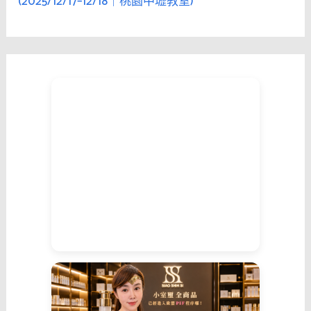
(2025/12/17–12/18｜桃園中壢教室)
力
方
程
式
和
頻
率
方
程
式
是
關
鍵！