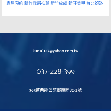
霧眉預約
新竹霧眉推薦
新竹紋繡
新莊美甲
台北頌缽
kuo10127@yahoo.com.tw
037-228-399
363苗栗縣公館鄉鶴岡82-2號