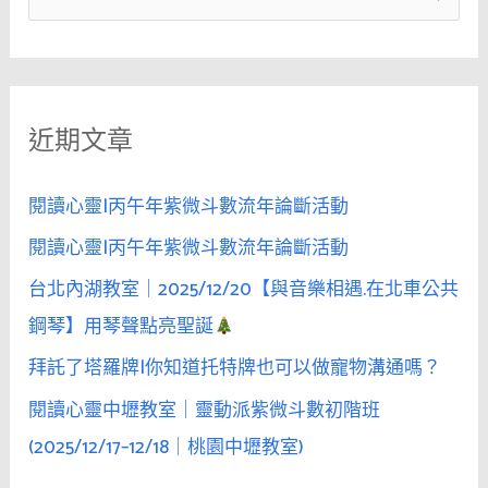
人
尋
連
關
續
鍵
「巧
近期文章
字
遇」
三
:
次，
閱讀心靈|丙午年紫微斗數流年論斷活動
她
閱讀心靈|丙午年紫微斗數流年論斷活動
便
台北內湖教室｜2025/12/20【與音樂相遇.在北車公共
會
相
鋼琴】用琴聲點亮聖誕
信
拜託了塔羅牌|你知道托特牌也可以做寵物溝通嗎？
是
閱讀心靈中壢教室｜靈動派紫微斗數初階班
命
中
(2025/12/17–12/18｜桃園中壢教室)
註