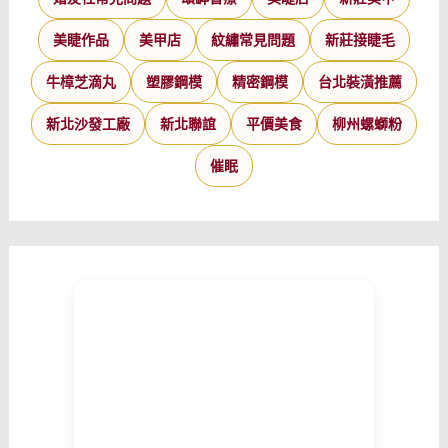
美睫作品
美甲店
紋繡常見問題
新莊接睫毛
牛樟芝滴丸
塑膠鋼模
精密鋼模
台北裝潢推薦
新北沙發工廠
新北聯誼
平價美食
柳州螺螄粉
催眠