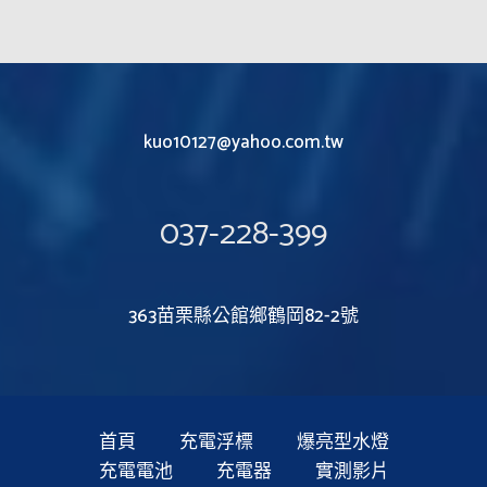
kuo10127@yahoo.com.tw
037-228-399
363苗栗縣公館鄉鶴岡82-2號
首頁
充電浮標
爆亮型水燈
充電電池
充電器
實測影片