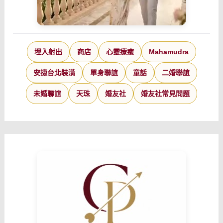
埋入射出
商店
心靈療癒
Mahamudra
安捷台北裝潢
單身聯誼
童話
二婚聯誼
未婚聯誼
天珠
婚友社
婚友社常見問題