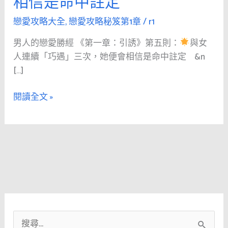
相信是命中註定
人
的
戀愛攻略大全
,
戀愛攻略秘笈第1章
/
r1
戀
男人的戀愛勝經 《第一章：引誘》第五則：
與女
愛
人連續「巧遇」三次，她便會相信是命中註定 &n
勝
[…]
經
《第
閱讀全文 »
1
章：
引
誘》
第
五
則：
與
搜
女