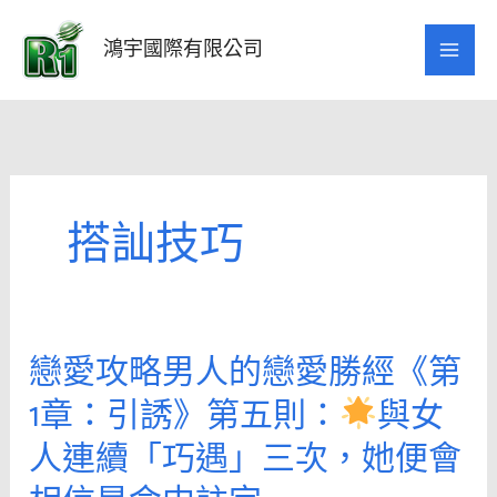
跳
至
鴻宇國際有限公司
主
要
內
容
搭訕技巧
戀愛攻略男人的戀愛勝經《第
戀
愛
1章：引誘》第五則：
與女
攻
人連續「巧遇」三次，她便會
略
男