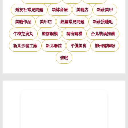
婚友社常見問題
頌缽音療
美睫店
新莊美甲
美睫作品
美甲店
紋繡常見問題
新莊接睫毛
牛樟芝滴丸
塑膠鋼模
精密鋼模
台北裝潢推薦
新北沙發工廠
新北聯誼
平價美食
柳州螺螄粉
催眠