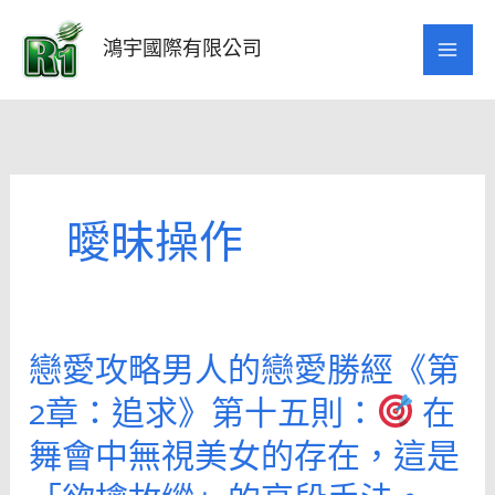
跳
至
鴻宇國際有限公司
主
要
內
容
曖昧操作
戀愛攻略男人的戀愛勝經《第
戀
愛
2章：追求》第十五則：
在
攻
舞會中無視美女的存在，這是
略
男