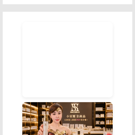
的
高
段
手
法。