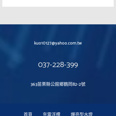
kuo10127@yahoo.com.tw
037-228-399
363苗栗縣公館鄉鶴岡82-2號
首頁
充電浮標
爆亮型水燈