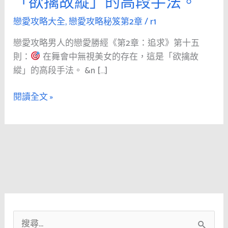
「欲擒故縱」的高段手法。
人
的
戀愛攻略大全
,
戀愛攻略秘笈第2章
/
r1
戀
戀愛攻略男人的戀愛勝經《第2章：追求》第十五
愛
則：
在舞會中無視美女的存在，這是「欲擒故
勝
縱」的高段手法。 &n […]
經
《第
閱讀全文 »
2
章：
追
求》
第
十
五
則：
搜
在