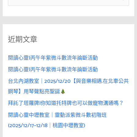
舞
尋
會
關
中
鍵
無
近期文章
字
視
美
:
女
閱讀心靈|丙午年紫微斗數流年論斷活動
的
閱讀心靈|丙午年紫微斗數流年論斷活動
存
台北內湖教室｜2025/12/20【與音樂相遇.在北車公共
在，
這
鋼琴】用琴聲點亮聖誕
是
拜託了塔羅牌|你知道托特牌也可以做寵物溝通嗎？
「欲
閱讀心靈中壢教室｜靈動派紫微斗數初階班
擒
故
(2025/12/17–12/18｜桃園中壢教室)
縱」