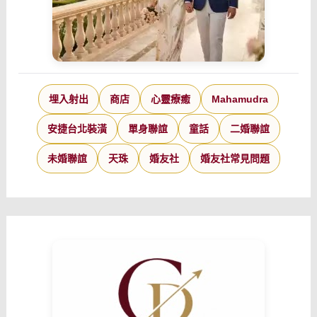
埋入射出
商店
心靈療癒
Mahamudra
安捷台北裝潢
單身聯誼
童話
二婚聯誼
未婚聯誼
天珠
婚友社
婚友社常見問題