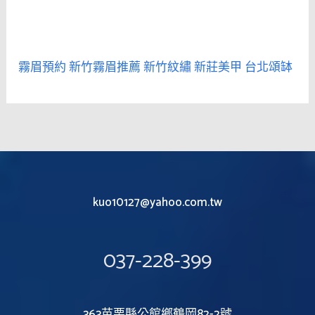
霧眉預約
新竹霧眉推薦
新竹紋繡
新莊美甲
台北頌缽
kuo10127@yahoo.com.tw
037-228-399
363苗栗縣公館鄉鶴岡82-2號