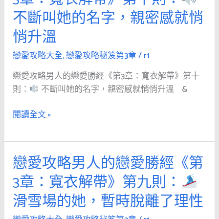
攻
解
不
不斷叫她的名字，親密感就悄
略
帶》
是
男
第
浪
悄升溫
人
十
漫
的
戀愛攻略大全
,
戀愛攻略秘笈第3章
/
r1
一
戀
則：
戀愛攻略男人的戀愛勝經《第3章：寬衣解帶》第十
愛
則：
不斷叫她的名字，親密感就悄悄升溫 &
勝
真
經
心
閱讀全文 »
《第
訴
3
苦，
章：
有
戀愛攻略男人的戀愛勝經《第
戀
寬
時
愛
衣
比
3章：寬衣解帶》第九則：
攻
解
甜
滑雪場的她，暫時脫離了理性
略
帶》
言
男
第
蜜