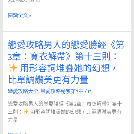
經
《第
閱讀全文 »
3
章：
寬
戀愛攻略男人的戀愛勝經《第
戀
衣
愛
解
3章：寬衣解帶》第十三則：
攻
帶》
用形容詞堆疊她的幻想，
略
第
男
十
比單調讚美更有力量
人
四
的
戀愛攻略大全
,
戀愛攻略秘笈第3章
/
r1
則：
戀
戀愛攻略男人的戀愛勝經《第3章：寬衣解帶》第十
愛
對
三則：
用形容詞堆疊她的幻想，比單調讚美更有
勝
外
力量
經
貌
《第
自