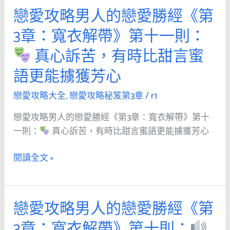
章：
疊
方
戀愛攻略男人的戀愛勝經《第
戀
寬
她
愛
衣
的
3章：寬衣解帶》第十一則：
攻
解
幻
真心訴苦，有時比甜言蜜
略
帶》
想，
男
第
比
語更能擄獲芳心
人
十
單
的
戀愛攻略大全
,
戀愛攻略秘笈第3章
/
r1
二
調
戀
則：
讚
戀愛攻略男人的戀愛勝經《第3章：寬衣解帶》第十
愛
美
一則：
真心訴苦，有時比甜言蜜語更能擄獲芳心
勝
當
更
經
眾
有
閱讀全文 »
《第
表
力
3
白，
量
章：
是
戀愛攻略男人的戀愛勝經《第
戀
寬
戰
愛
衣
術，
3章：寬衣解帶》第十則：