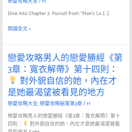
戀愛攻略大全
/
r1
Chapter
2:
Dive into Chapter 2: Pursuit from “Man’s Lo […]
The
Art
閱讀全文 »
of
Pursuit
|
戀愛攻略男人的戀愛勝經《第
戀
20
愛
3章：寬衣解帶》第十四則：
Secrets
攻
of
對外貌自信的她，內在才
略
Attraction
男
是她最渴望被看見的地方
人
的
戀愛攻略大全
,
戀愛攻略秘笈第3章
/
r1
戀
戀愛攻略男人的戀愛勝經《第3章：寬衣解帶》第十
愛
四則：
對外貌自信的她，內在才是她最渴望被看
勝
見的地方 &nbs