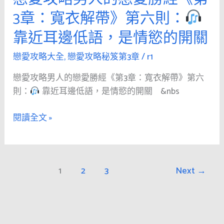
章：
愛
不
3章：寬衣解帶》第六則：
寬
攻
如
衣
靠近耳邊低語，是情慾的開關
略
輕
解
男
語
帶》
戀愛攻略大全
,
戀愛攻略秘笈第3章
/
r1
人
入
第
的
耳
戀愛攻略男人的戀愛勝經《第3章：寬衣解帶》第六
七
戀
則：
靠近耳邊低語，是情慾的開關 &nbs
則：
愛
🖐
勝
閱讀全文 »
輕
經
撫
《第
頸
3
項，
1
2
3
Next
→
章：
是
寬
性
衣
愛
解
的