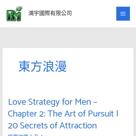
跳
至
鴻宇國際有限公司
主
要
內
容
東方浪漫
Love Strategy for Men –
Love
Strategy
Chapter 2: The Art of Pursuit |
for
20 Secrets of Attraction
Men
–