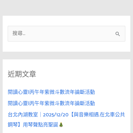
帶》
無
第
聲
六
暗
則：
示
搜
靠
尋
近
關
耳
鍵
邊
低
近期文章
字
語，
:
是
閱讀心靈|丙午年紫微斗數流年論斷活動
情
閱讀心靈|丙午年紫微斗數流年論斷活動
慾
的
台北內湖教室｜2025/12/20【與音樂相遇.在北車公共
開
鋼琴】用琴聲點亮聖誕
關