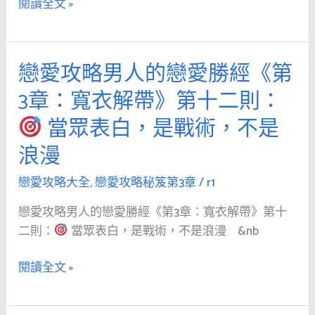
閱讀全文 »
3
信
章：
的
寬
她，
戀愛攻略男人的戀愛勝經《第
戀
衣
內
愛
解
在
3章：寬衣解帶》第十二則：
攻
帶》
才
當眾表白，是戰術，不是
略
第
是
男
十
她
浪漫
人
三
最
的
戀愛攻略大全
,
戀愛攻略秘笈第3章
/
r1
則：
渴
戀
望
戀愛攻略男人的戀愛勝經《第3章：寬衣解帶》第十
愛
用
被
二則：
當眾表白，是戰術，不是浪漫 &nb
勝
形
看
經
容
見
閱讀全文 »
《第
詞
的
3
堆
地