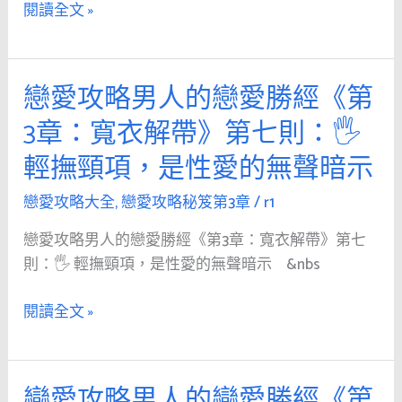
升
勝
閱讀全文 »
滑
溫
經
雪
《第
場
3
戀愛攻略男人的戀愛勝經《第
戀
的
章：
愛
她，
3章：寬衣解帶》第七則：🖐
寬
攻
暫
衣
輕撫頸項，是性愛的無聲暗示
略
時
解
男
脫
帶》
戀愛攻略大全
,
戀愛攻略秘笈第3章
/
r1
人
離
第
的
了
戀愛攻略男人的戀愛勝經《第3章：寬衣解帶》第七
八
戀
理
則：🖐 輕撫頸項，是性愛的無聲暗示 &nbs
則：
愛
性
勝
閱讀全文 »
高
經
聲
《第
雄
3
戀愛攻略男人的戀愛勝經《第
戀
辯