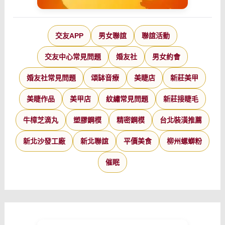
交友APP
男女聯誼
聯誼活動
交友中心常見問題
婚友社
男女約會
婚友社常見問題
頌缽音療
美睫店
新莊美甲
美睫作品
美甲店
紋繡常見問題
新莊接睫毛
牛樟芝滴丸
塑膠鋼模
精密鋼模
台北裝潢推薦
新北沙發工廠
新北聯誼
平價美食
柳州螺螄粉
催眠