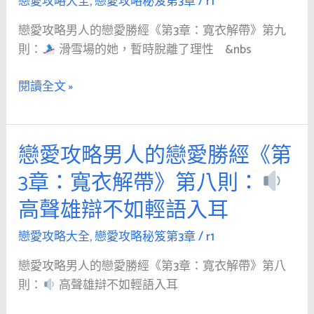
戀愛攻略大全
,
戀愛攻略秘笈第3章
/
r1
人
十
語
的
則：
戀愛攻略男人的戀愛勝經《第3章：寬衣解帶》第九
更
戀
則：
滑雪場的她，暫時脫離了理性 &nbs
能
愛
不
擄
勝
閱讀全文 »
斷
獲
經
叫
芳
《第
她
心
3
的
戀愛攻略男人的戀愛勝經《第
戀
章：
名
愛
3章：寬衣解帶》第八則：
寬
字，
攻
衣
親
高聲雄辯不如輕語入耳
略
解
密
男
帶》
戀愛攻略大全
,
戀愛攻略秘笈第3章
/
r1
感
人
第
就
的
戀愛攻略男人的戀愛勝經《第3章：寬衣解帶》第八
九
悄
戀
則：
高聲雄辯不如輕語入耳
則：
悄
愛