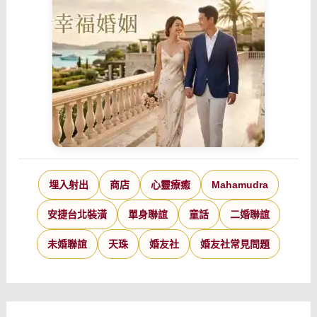
埋入射出
商店
心靈療癒
Mahamudra
安捷台北裝潢
單身聯誼
童話
二婚聯誼
未婚聯誼
天珠
婚友社
婚友社常見問題