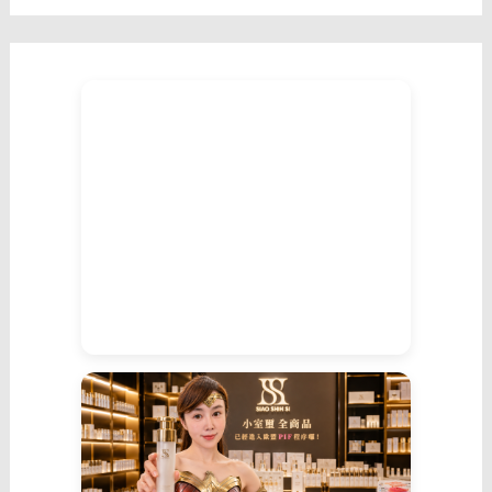
的
心
了。