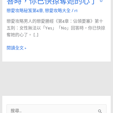
答時，你已快掠奪她的心了。
人
的
戀愛攻略秘笈第4章
,
戀愛攻略大全
/
r1
戀
戀愛攻略男人的戀愛勝經《第4章：佔領要塞》第十
愛
五則：女性無法以「Yes」「No」回答時，你已快掠
勝
奪她的心了。 […]
經
《第
閱讀全文 »
4
章：
佔
領
要
塞》
第
十
五
搜
則：