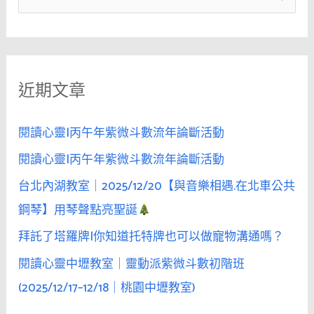
女
尋
性
關
無
鍵
法
近期文章
字
以
「Yes」
:
「No」
閱讀心靈|丙午年紫微斗數流年論斷活動
回
閱讀心靈|丙午年紫微斗數流年論斷活動
答
台北內湖教室｜2025/12/20【與音樂相遇.在北車公共
時，
你
鋼琴】用琴聲點亮聖誕
已
拜託了塔羅牌|你知道托特牌也可以做寵物溝通嗎？
快
閱讀心靈中壢教室｜靈動派紫微斗數初階班
掠
奪
(2025/12/17–12/18｜桃園中壢教室)
她