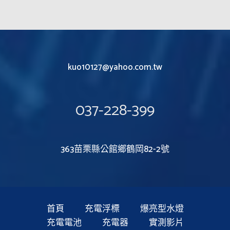
kuo10127@yahoo.com.tw
037-228-399
363苗栗縣公館鄉鶴岡82-2號
首頁
充電浮標
爆亮型水燈
充電電池
充電器
實測影片