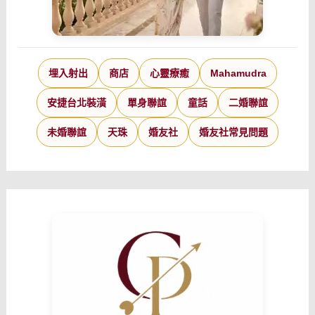
埋入射出
商店
心靈療癒
Mahamudra
安捷台北裝潢
單身聯誼
童話
二婚聯誼
未婚聯誼
天珠
婚友社
婚友社常見問題