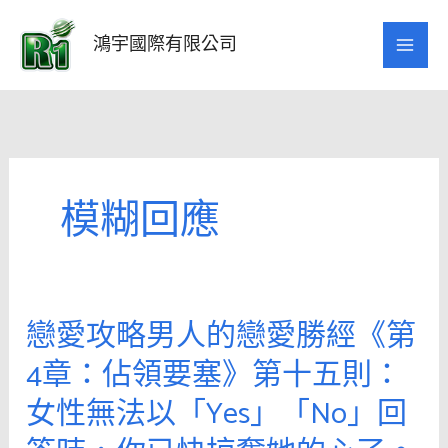
跳
至
鴻宇國際有限公司
主
要
內
容
模糊回應
戀愛攻略男人的戀愛勝經《第
戀
愛
4章：佔領要塞》第十五則：
攻
女性無法以「Yes」「No」回
略
男