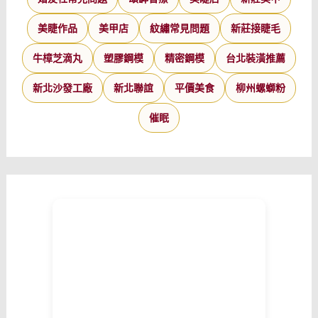
美睫作品
美甲店
紋繡常見問題
新莊接睫毛
牛樟芝滴丸
塑膠鋼模
精密鋼模
台北裝潢推薦
新北沙發工廠
新北聯誼
平價美食
柳州螺螄粉
催眠