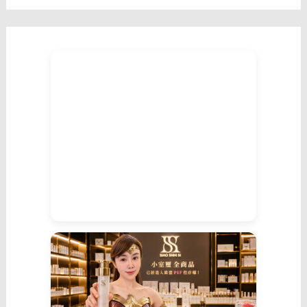
的
開
關