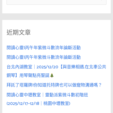
合
尋
汗
關
水
鍵
的
近期文章
字
體
味，
:
是
閱讀心靈|丙午年紫微斗數流年論斷活動
某
閱讀心靈|丙午年紫微斗數流年論斷活動
些
台北內湖教室｜2025/12/20【與音樂相遇.在北車公共
女
性
鋼琴】用琴聲點亮聖誕
情
拜託了塔羅牌|你知道托特牌也可以做寵物溝通嗎？
慾
閱讀心靈中壢教室｜靈動派紫微斗數初階班
被
喚
(2025/12/17–12/18｜桃園中壢教室)
醒