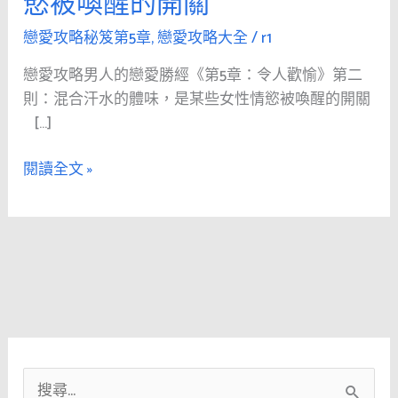
慾被喚醒的開關
人
的
戀愛攻略秘笈第5章
,
戀愛攻略大全
/
r1
戀
戀愛攻略男人的戀愛勝經《第5章：令人歡愉》第二
愛
則：混合汗水的體味，是某些女性情慾被喚醒的開關
勝
[…]
經
《第
閱讀全文 »
5
章：
令
人
歡
愉》
第
二
則：
搜
混