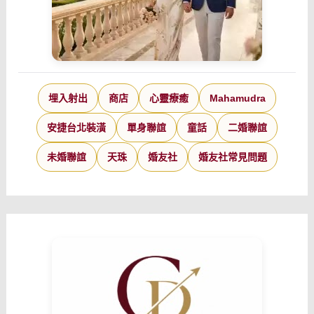
埋入射出
商店
心靈療癒
Mahamudra
安捷台北裝潢
單身聯誼
童話
二婚聯誼
未婚聯誼
天珠
婚友社
婚友社常見問題