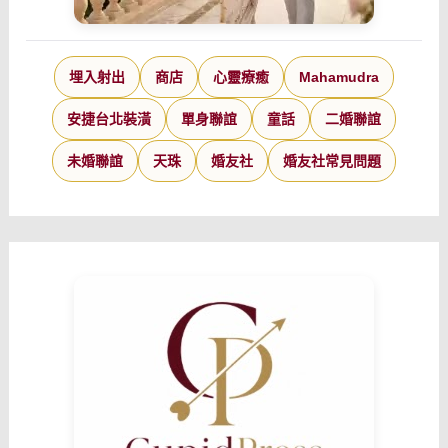
埋入射出
商店
心靈療癒
Mahamudra
安捷台北裝潢
單身聯誼
童話
二婚聯誼
未婚聯誼
天珠
婚友社
婚友社常見問題