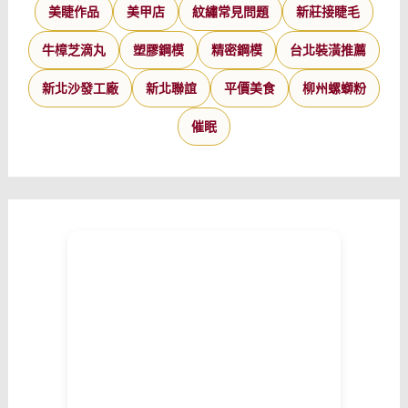
美睫作品
美甲店
紋繡常見問題
新莊接睫毛
牛樟芝滴丸
塑膠鋼模
精密鋼模
台北裝潢推薦
新北沙發工廠
新北聯誼
平價美食
柳州螺螄粉
催眠