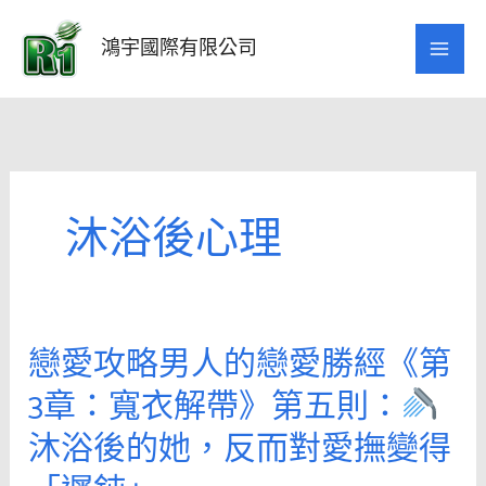
跳
至
鴻宇國際有限公司
主
要
內
容
沐浴後心理
戀愛攻略男人的戀愛勝經《第
戀
愛
3章：寬衣解帶》第五則：
攻
沐浴後的她，反而對愛撫變得
略
男