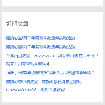
尋
沐
關
浴
鍵
後
近期文章
字
的
她，
:
反
閱讀心靈|丙午年紫微斗數流年論斷活動
而
閱讀心靈|丙午年紫微斗數流年論斷活動
對
台北內湖教室｜2025/12/20【與音樂相遇.在北車公共
愛
撫
鋼琴】用琴聲點亮聖誕
變
拜託了塔羅牌|你知道托特牌也可以做寵物溝通嗎？
得
閱讀心靈中壢教室｜靈動派紫微斗數初階班
「遲
鈍」
(2025/12/17–12/18｜桃園中壢教室)