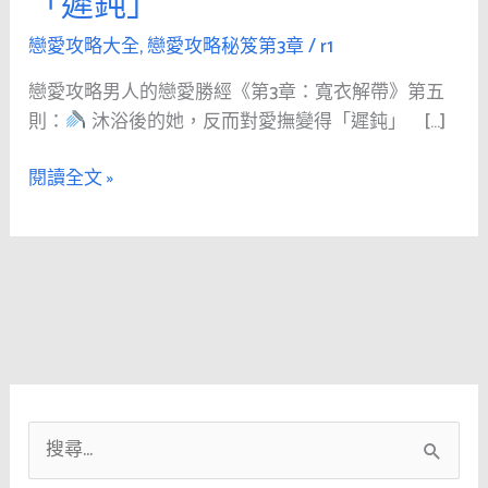
「遲鈍」
人
的
戀愛攻略大全
,
戀愛攻略秘笈第3章
/
r1
戀
戀愛攻略男人的戀愛勝經《第3章：寬衣解帶》第五
愛
則：
沐浴後的她，反而對愛撫變得「遲鈍」 […]
勝
經
閱讀全文 »
《第
3
章：
寬
衣
解
帶》
第
五
搜
則：