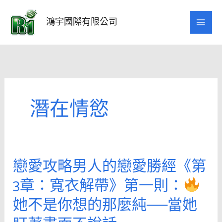
跳
至
鴻宇國際有限公司
主
要
內
容
潛在情慾
戀愛攻略男人的戀愛勝經《第
戀
愛
3章：寬衣解帶》第一則：
攻
她不是你想的那麼純──當她
略
男