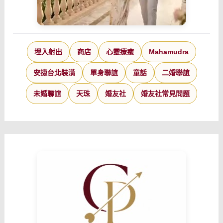
埋入射出
商店
心靈療癒
Mahamudra
安捷台北裝潢
單身聯誼
童話
二婚聯誼
未婚聯誼
天珠
婚友社
婚友社常見問題