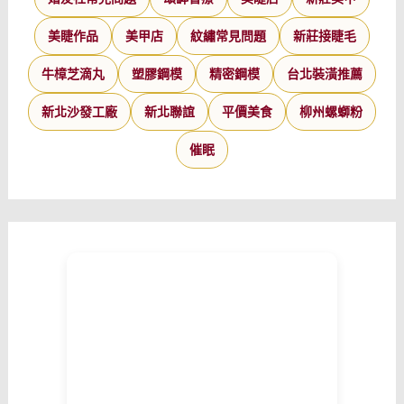
美睫作品
美甲店
紋繡常見問題
新莊接睫毛
牛樟芝滴丸
塑膠鋼模
精密鋼模
台北裝潢推薦
新北沙發工廠
新北聯誼
平價美食
柳州螺螄粉
催眠