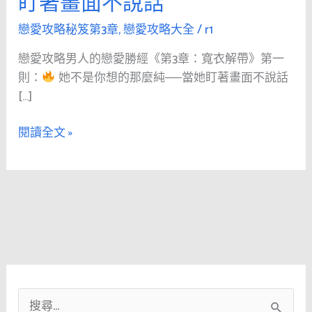
盯著畫面不說話
人
的
戀愛攻略秘笈第3章
,
戀愛攻略大全
/
r1
戀
戀愛攻略男人的戀愛勝經《第3章：寬衣解帶》第一
愛
則：
她不是你想的那麼純──當她盯著畫面不說話
勝
[…]
經
《第
閱讀全文 »
3
章：
寬
衣
解
帶》
第
一
則：
搜