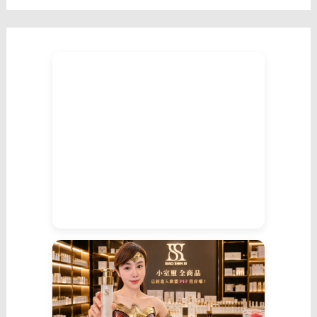
不
說
話