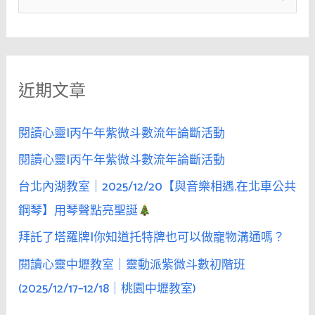
她
尋
不
關
是
鍵
你
近期文章
字
想
的
:
那
閱讀心靈|丙午年紫微斗數流年論斷活動
麼
閱讀心靈|丙午年紫微斗數流年論斷活動
純
台北內湖教室｜2025/12/20【與音樂相遇.在北車公共
──
當
鋼琴】用琴聲點亮聖誕
她
拜託了塔羅牌|你知道托特牌也可以做寵物溝通嗎？
盯
閱讀心靈中壢教室｜靈動派紫微斗數初階班
著
畫
(2025/12/17–12/18｜桃園中壢教室)
面