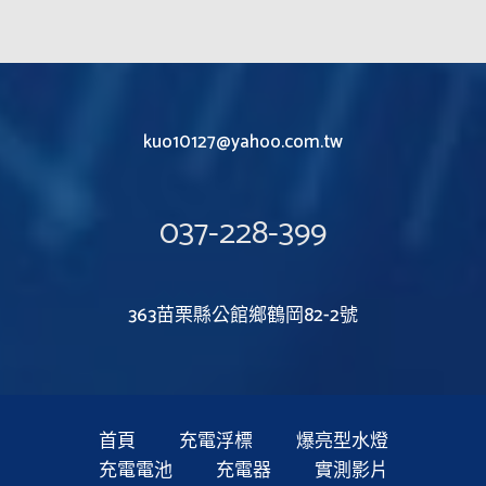
kuo10127@yahoo.com.tw
037-228-399
363苗栗縣公館鄉鶴岡82-2號
首頁
充電浮標
爆亮型水燈
充電電池
充電器
實測影片