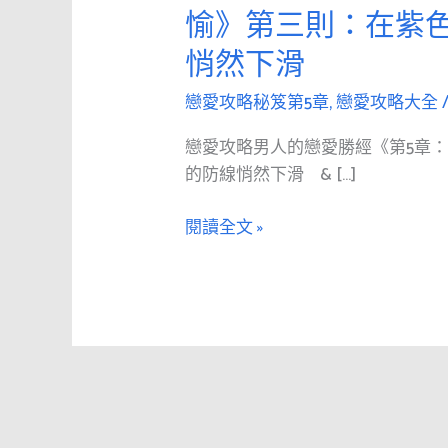
愛
愉》第三則：在紫
攻
悄然下滑
略
男
戀愛攻略秘笈第5章
,
戀愛攻略大全
人
的
戀愛攻略男人的戀愛勝經《第5章
戀
的防線悄然下滑 & […]
愛
勝
閱讀全文 »
經
《第
5
章：
令
人
歡
愉》