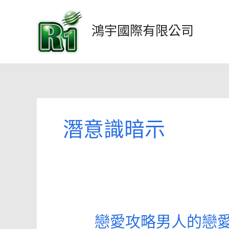
跳
至
鴻宇國際有限公司
主
要
內
容
潛意識暗示
戀愛攻略男人的戀愛
戀