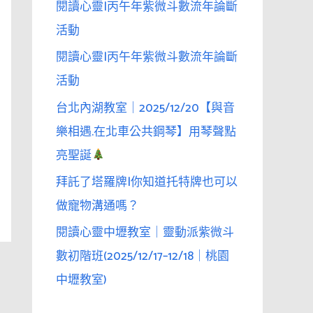
閱讀心靈|丙午年紫微斗數流年論斷
活動
閱讀心靈|丙午年紫微斗數流年論斷
活動
台北內湖教室｜2025/12/20【與音
樂相遇.在北車公共鋼琴】用琴聲點
亮聖誕
拜託了塔羅牌|你知道托特牌也可以
做寵物溝通嗎？
閱讀心靈中壢教室｜靈動派紫微斗
數初階班(2025/12/17–12/18｜桃園
中壢教室)