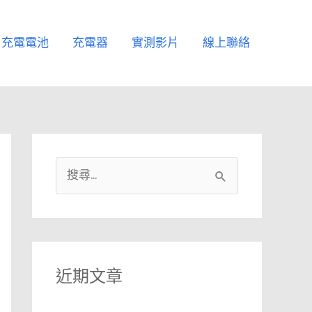
充電電池
充電器
實測影片
線上聯絡
搜
尋
關
鍵
字
近期文章
: