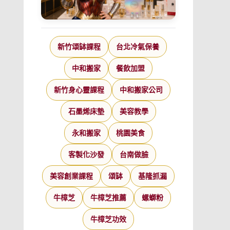
新竹頌缽課程
台北冷氣保養
中和搬家
餐飲加盟
新竹身心靈課程
中和搬家公司
石墨烯床墊
美容教學
永和搬家
桃園美食
客製化沙發
台南做臉
美容創業課程
頌缽
基隆抓漏
牛樟芝
牛樟芝推薦
螺螄粉
牛樟芝功效