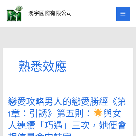
跳
至
鴻宇國際有限公司
主
要
內
容
熟悉效應
戀愛攻略男人的戀愛勝經《第
戀
愛
1章：引誘》第五則：
與女
攻
人連續「巧遇」三次，她便會
略
男