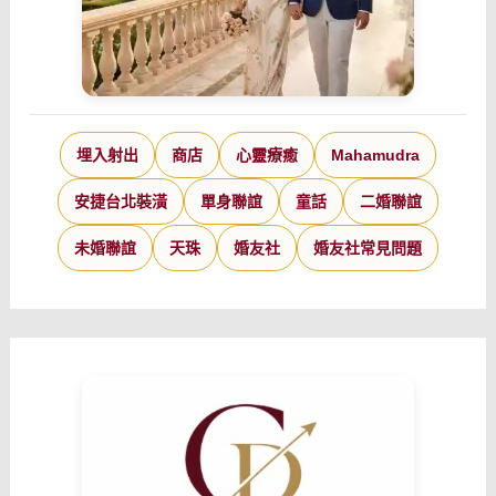
埋入射出
商店
心靈療癒
Mahamudra
安捷台北裝潢
單身聯誼
童話
二婚聯誼
未婚聯誼
天珠
婚友社
婚友社常見問題