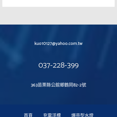
kuo10127@yahoo.com.tw
037-228-399
363苗栗縣公館鄉鶴岡82-2號
首頁
充電浮標
爆亮型水燈