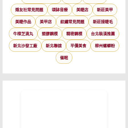
婚友社常見問題
頌缽音療
美睫店
新莊美甲
美睫作品
美甲店
紋繡常見問題
新莊接睫毛
牛樟芝滴丸
塑膠鋼模
精密鋼模
台北裝潢推薦
新北沙發工廠
新北聯誼
平價美食
柳州螺螄粉
催眠