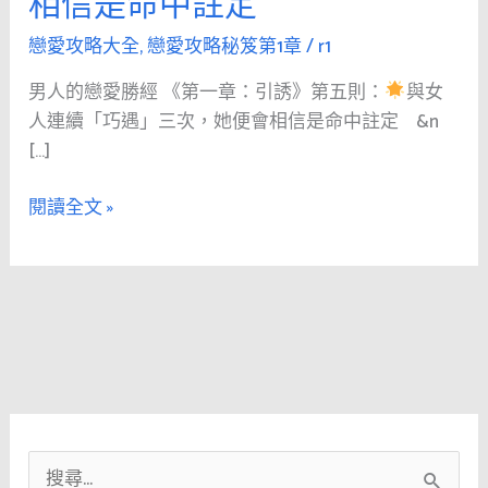
相信是命中註定
人
的
戀愛攻略大全
,
戀愛攻略秘笈第1章
/
r1
戀
男人的戀愛勝經 《第一章：引誘》第五則：
與女
愛
人連續「巧遇」三次，她便會相信是命中註定 &n
勝
[…]
經
《第
閱讀全文 »
1
章：
引
誘》
第
五
則：
與
搜
女