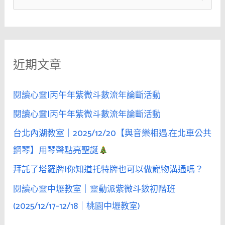
人
尋
連
關
續
鍵
「巧
近期文章
字
遇」
三
:
次，
閱讀心靈|丙午年紫微斗數流年論斷活動
她
閱讀心靈|丙午年紫微斗數流年論斷活動
便
台北內湖教室｜2025/12/20【與音樂相遇.在北車公共
會
相
鋼琴】用琴聲點亮聖誕
信
拜託了塔羅牌|你知道托特牌也可以做寵物溝通嗎？
是
閱讀心靈中壢教室｜靈動派紫微斗數初階班
命
中
(2025/12/17–12/18｜桃園中壢教室)
註