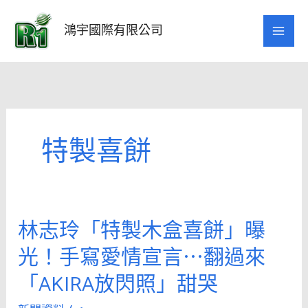
跳
至
鴻宇國際有限公司
主
要
內
容
特製喜餅
林志玲「特製木盒喜餅」曝
林
志
光！手寫愛情宣言⋯翻過來
玲
「AKIRA放閃照」甜哭
「特
製