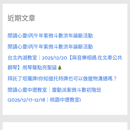
閃
鍵
照」
近期文章
字
甜
:
哭
閱讀心靈|丙午年紫微斗數流年論斷活動
閱讀心靈|丙午年紫微斗數流年論斷活動
台北內湖教室｜2025/12/20【與音樂相遇.在北車公共
鋼琴】用琴聲點亮聖誕
拜託了塔羅牌|你知道托特牌也可以做寵物溝通嗎？
閱讀心靈中壢教室｜靈動派紫微斗數初階班
(2025/12/17–12/18｜桃園中壢教室)