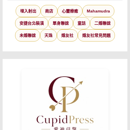
埋入射出
商店
心靈療癒
Mahamudra
安捷台北裝潢
單身聯誼
童話
二婚聯誼
未婚聯誼
天珠
婚友社
婚友社常見問題