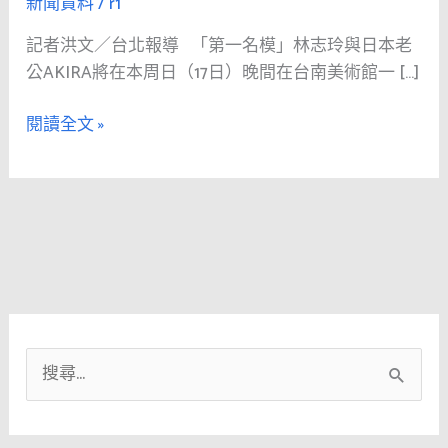
新聞資料
/
r1
木
盒
記者洪文／台北報導 「第一名模」林志玲與日本老
喜
公AKIRA將在本周日（17日）晚間在台南美術館一 […]
餅」
曝
閱讀全文 »
光！
手
寫
愛
情
宣
言⋯
翻
過
搜
來
尋
「AKIRA
關
放