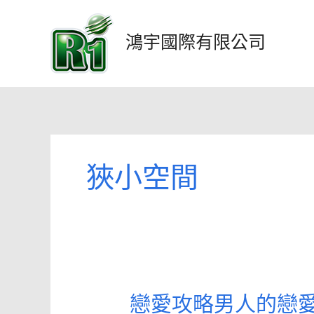
跳
至
鴻宇國際有限公司
主
要
內
容
狹小空間
戀愛攻略男人的戀
戀