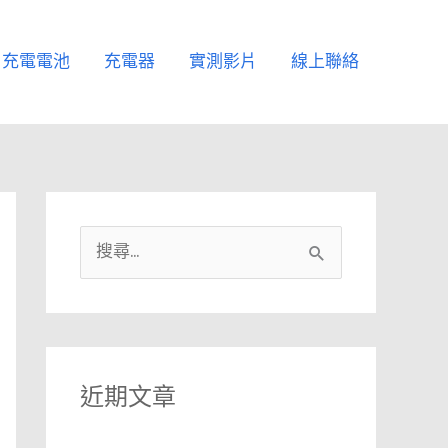
充電電池
充電器
實測影片
線上聯絡
搜
尋
關
鍵
字
近期文章
: