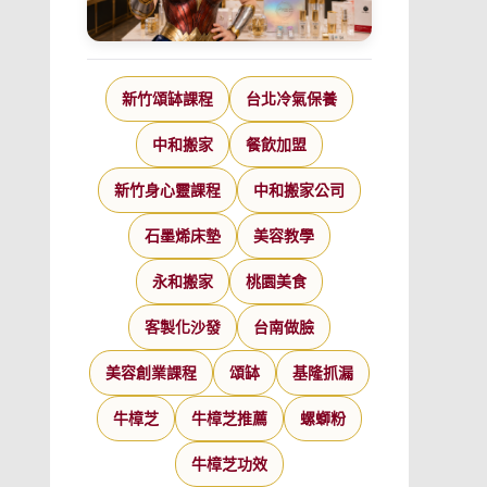
新竹頌缽課程
台北冷氣保養
中和搬家
餐飲加盟
新竹身心靈課程
中和搬家公司
石墨烯床墊
美容教學
永和搬家
桃園美食
客製化沙發
台南做臉
美容創業課程
頌缽
基隆抓漏
牛樟芝
牛樟芝推薦
螺螄粉
牛樟芝功效