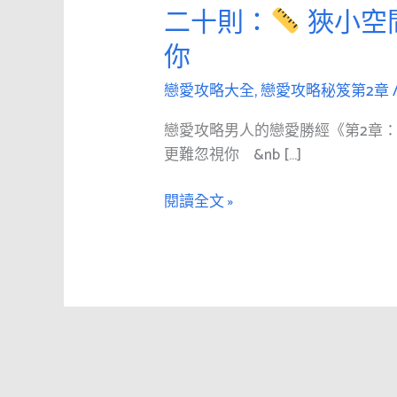
愛
二十則：
狹小空
攻
你
略
男
戀愛攻略大全
,
戀愛攻略秘笈第2章
人
的
戀愛攻略男人的戀愛勝經《第2章
戀
更難忽視你 &nb […]
愛
勝
閱讀全文 »
經
《第
2
章：
追
求》
第
二