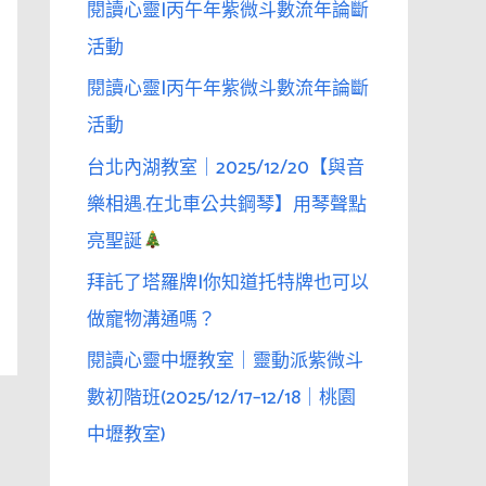
閱讀心靈|丙午年紫微斗數流年論斷
活動
閱讀心靈|丙午年紫微斗數流年論斷
活動
台北內湖教室｜2025/12/20【與音
樂相遇.在北車公共鋼琴】用琴聲點
亮聖誕
拜託了塔羅牌|你知道托特牌也可以
做寵物溝通嗎？
閱讀心靈中壢教室｜靈動派紫微斗
數初階班(2025/12/17–12/18｜桃園
中壢教室)