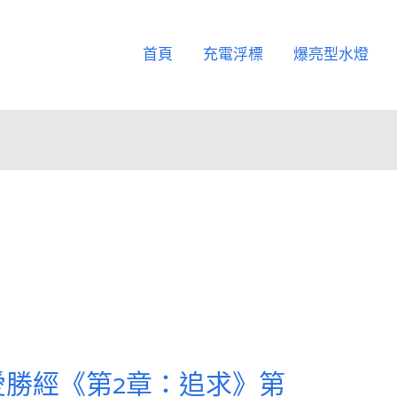
首頁
充電浮標
爆亮型水燈
愛勝經《第2章：追求》第