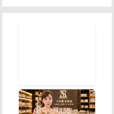
那
就
讓
我
們
在
實
體
聯
誼
與
真
誠
配
對
裡
相