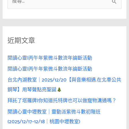
搜
知
尋
道
關
他
／
鍵
她
近期文章
字
在
:
哪
閱讀心靈|丙午年紫微斗數流年論斷活動
裡。
閱讀心靈|丙午年紫微斗數流年論斷活動
如
果
台北內湖教室｜2025/12/20【與音樂相遇.在北車公共
你
鋼琴】用琴聲點亮聖誕
也
拜託了塔羅牌|你知道托特牌也可以做寵物溝通嗎？
在
找
閱讀心靈中壢教室｜靈動派紫微斗數初階班
我
(2025/12/17–12/18｜桃園中壢教室)
——