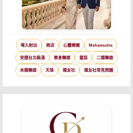
埋入射出
商店
心靈療癒
Mahamudra
安捷台北裝潢
單身聯誼
童話
二婚聯誼
未婚聯誼
天珠
婚友社
婚友社常見問題