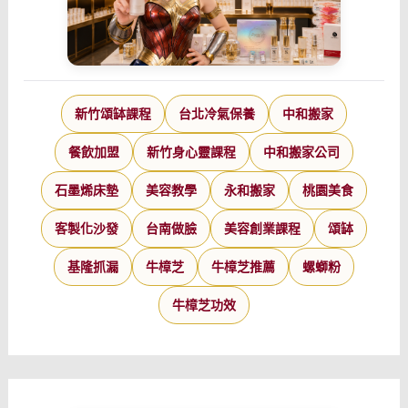
遇
吧。
新竹頌缽課程
台北冷氣保養
中和搬家
餐飲加盟
新竹身心靈課程
中和搬家公司
石墨烯床墊
美容教學
永和搬家
桃園美食
客製化沙發
台南做臉
美容創業課程
頌缽
基隆抓漏
牛樟芝
牛樟芝推薦
螺螄粉
牛樟芝功效