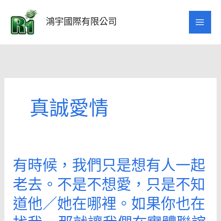
跳
至
鴻宇國際有限公司
主
要
內
容
真誠愛情
有時候，我們只是想有人一起
有
時
老去。不是不想愛，只是不知
候，
道他／她在哪裡。如果你也在
我
們