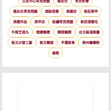
交友中心常見問題
婚友社
男女約會
婚友社常見問題
頌缽音療
美睫店
新莊美甲
美睫作品
美甲店
紋繡常見問題
新莊接睫毛
牛樟芝滴丸
塑膠鋼模
精密鋼模
台北裝潢推薦
新北沙發工廠
新北聯誼
平價美食
柳州螺螄粉
催眠