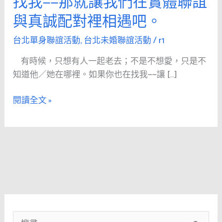
找我——那就讓我們在實體聯誼
只
與真誠配對裡相遇吧。
是
想
台北單身聯誼活動
,
台北未婚聯誼活動
/
r1
有
人
有時候，只想有人一起老去；不是不想愛，只是不
一
知道他／她在哪裡。如果你也在找我——讓 […]
起
閱讀全文 »
老
去。
不
是
不
想
愛，
只
是
不