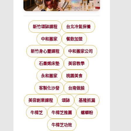
新竹頌缽課程
台北冷氣保養
中和搬家
餐飲加盟
新竹身心靈課程
中和搬家公司
石墨烯床墊
美容教學
永和搬家
桃園美食
客製化沙發
台南做臉
美容創業課程
頌缽
基隆抓漏
牛樟芝
牛樟芝推薦
螺螄粉
牛樟芝功效