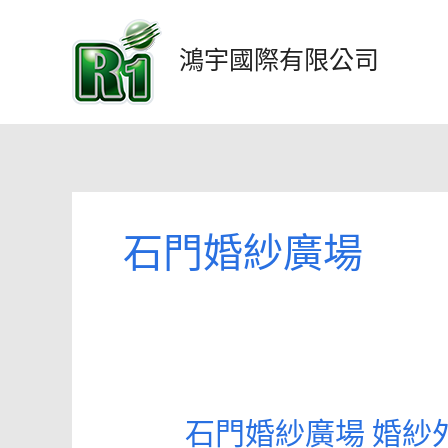
跳
至
鴻宇國際有限公司
主
要
內
容
石門婚紗廣場
石門婚紗廣場 婚紗
石