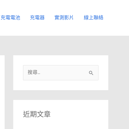
充電電池
充電器
實測影片
線上聯絡
搜
尋
關
鍵
字
近期文章
: