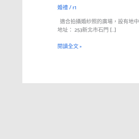
門
婚禮
/
r1
婚
紗
適合拍攝婚紗照的廣場，設有地中
廣
地址： 253新北市石門 […]
場
婚
閱讀全文 »
紗
外
拍
景
點
推
薦