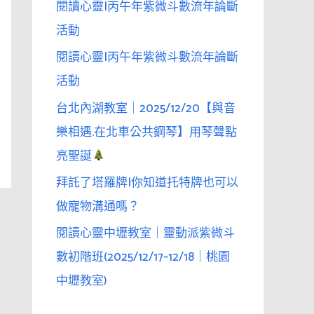
閱讀心靈|丙午年紫微斗數流年論斷
活動
閱讀心靈|丙午年紫微斗數流年論斷
活動
台北內湖教室｜2025/12/20【與音
樂相遇.在北車公共鋼琴】用琴聲點
亮聖誕
拜託了塔羅牌|你知道托特牌也可以
做寵物溝通嗎？
閱讀心靈中壢教室｜靈動派紫微斗
數初階班(2025/12/17–12/18｜桃園
中壢教室)