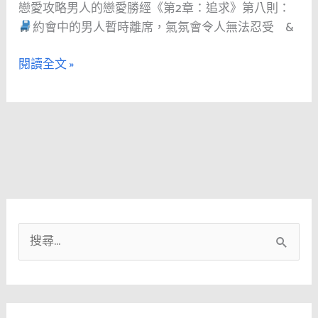
戀愛攻略男人的戀愛勝經《第2章：追求》第八則：
愛
約會中的男人暫時離席，氣氛會令人無法忍受 &
勝
多
經
打
閱讀全文 »
《第
幾
2
通
章：
電
追
話，
求》
讓
第
她
八
心
則：
緒
不
搜
約
寧
會
尋
中
關
的
鍵