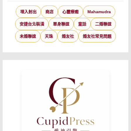
埋入射出
商店
心靈療癒
Mahamudra
安捷台北裝潢
單身聯誼
童話
二婚聯誼
未婚聯誼
天珠
婚友社
婚友社常見問題