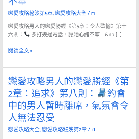
不寧
人
的
戀愛攻略秘笈第5章
,
戀愛攻略大全
/
r1
戀
戀愛攻略男人的戀愛勝經《第5章：令人歡愉》第十
愛
六則：
多打幾通電話，讓她心緒不寧 &nb […]
勝
經
閱讀全文 »
《第
5
章：
戀愛攻略男人的戀愛勝經《第
戀
令
愛
人
2章：追求》第八則：
約會
攻
歡
中的男人暫時離席，氣氛會令
略
愉》
男
第
人無法忍受
人
十
的
戀愛攻略大全
,
戀愛攻略秘笈第2章
/
r1
六
戀
則：