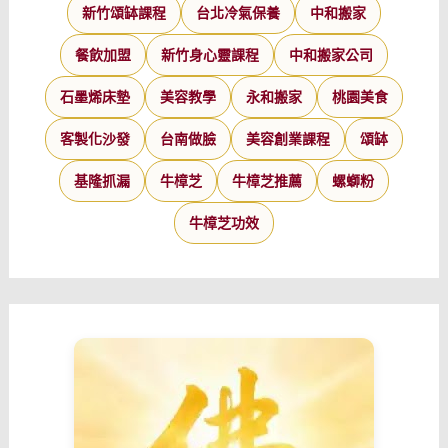
新竹頌缽課程
台北冷氣保養
中和搬家
餐飲加盟
新竹身心靈課程
中和搬家公司
石墨烯床墊
美容教學
永和搬家
桃園美食
客製化沙發
台南做臉
美容創業課程
頌缽
基隆抓漏
牛樟芝
牛樟芝推薦
螺螄粉
牛樟芝功效