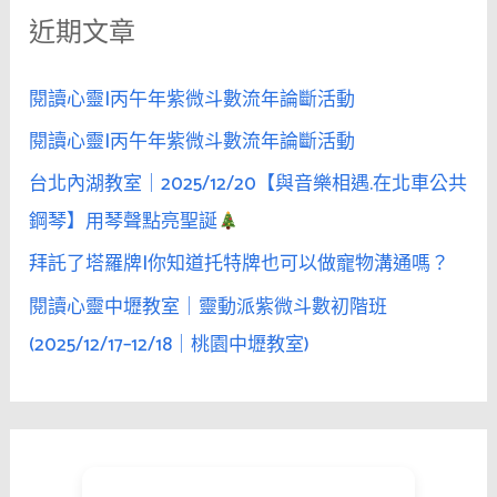
男
近期文章
字
人
暫
:
時
閱讀心靈|丙午年紫微斗數流年論斷活動
離
閱讀心靈|丙午年紫微斗數流年論斷活動
席，
台北內湖教室｜2025/12/20【與音樂相遇.在北車公共
氣
氛
鋼琴】用琴聲點亮聖誕
會
拜託了塔羅牌|你知道托特牌也可以做寵物溝通嗎？
令
閱讀心靈中壢教室｜靈動派紫微斗數初階班
人
無
(2025/12/17–12/18｜桃園中壢教室)
法
忍
受