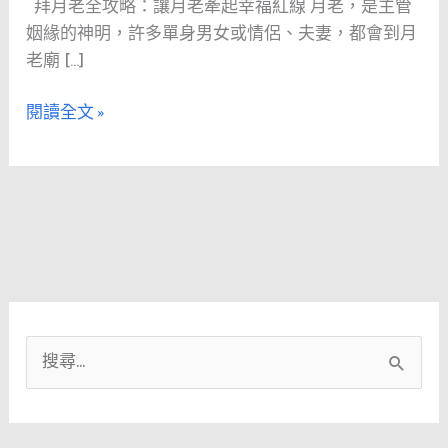
拜月老全攻略：讓月老牽起幸福紅線 月老，是主管
略：
姻緣的神明，許多單身男女或情侶、夫妻，都會到月
求
老廟 […]
姻
緣
閱讀全文 »
步
驟、
紅
線
祕
訣
與
還
願
搜
心
法
尋
關