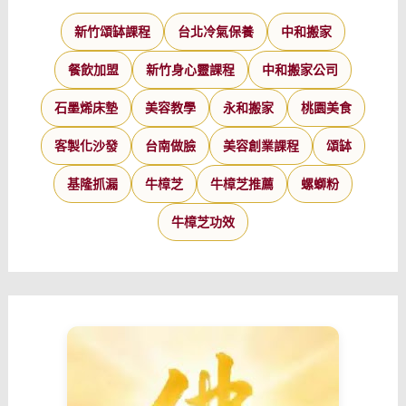
新竹頌缽課程
台北冷氣保養
中和搬家
餐飲加盟
新竹身心靈課程
中和搬家公司
石墨烯床墊
美容教學
永和搬家
桃園美食
客製化沙發
台南做臉
美容創業課程
頌缽
基隆抓漏
牛樟芝
牛樟芝推薦
螺螄粉
牛樟芝功效