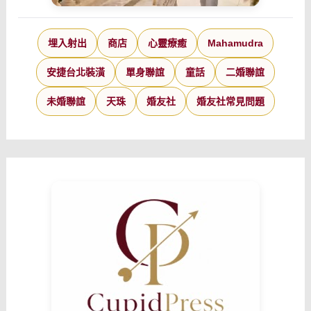
埋入射出
商店
心靈療癒
Mahamudra
安捷台北裝潢
單身聯誼
童話
二婚聯誼
未婚聯誼
天珠
婚友社
婚友社常見問題