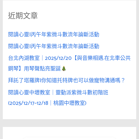
鍵
近期文章
字
:
閱讀心靈|丙午年紫微斗數流年論斷活動
閱讀心靈|丙午年紫微斗數流年論斷活動
台北內湖教室｜2025/12/20【與音樂相遇.在北車公共
鋼琴】用琴聲點亮聖誕
拜託了塔羅牌|你知道托特牌也可以做寵物溝通嗎？
閱讀心靈中壢教室｜靈動派紫微斗數初階班
(2025/12/17–12/18｜桃園中壢教室)