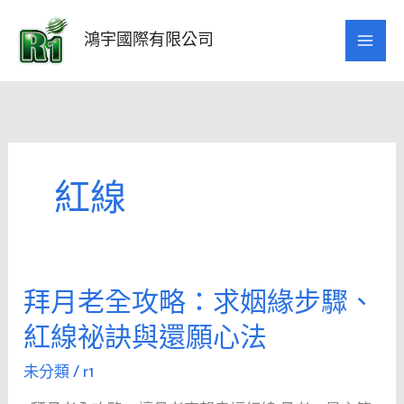
跳
至
鴻宇國際有限公司
主
要
內
容
紅線
拜月老全攻略：求姻緣步驟、
拜
月
紅線祕訣與還願心法
老
全
未分類
/
r1
攻