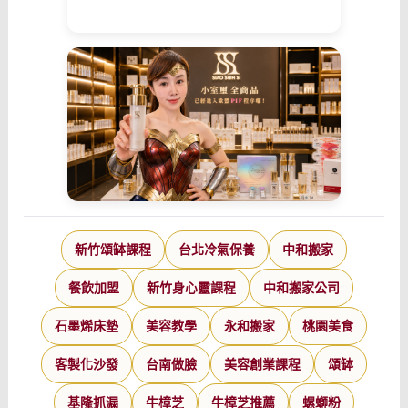
新竹頌缽課程
台北冷氣保養
中和搬家
餐飲加盟
新竹身心靈課程
中和搬家公司
石墨烯床墊
美容教學
永和搬家
桃園美食
客製化沙發
台南做臉
美容創業課程
頌缽
基隆抓漏
牛樟芝
牛樟芝推薦
螺螄粉