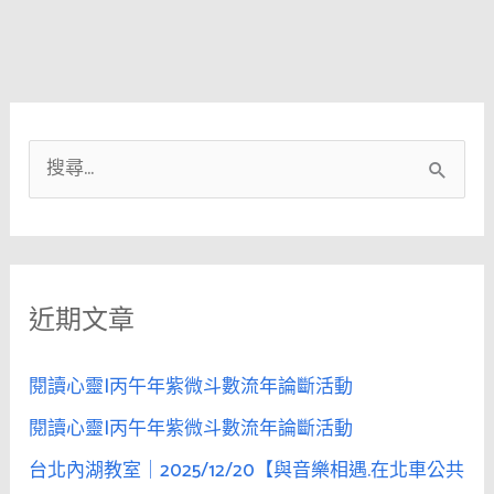
勢
福
核
直
心
通
特
車
色
專
搜
案
我
尋
們
關
結
鍵
婚
近期文章
字
吧
:
閱讀心靈|丙午年紫微斗數流年論斷活動
閱讀心靈|丙午年紫微斗數流年論斷活動
台北內湖教室｜2025/12/20【與音樂相遇.在北車公共