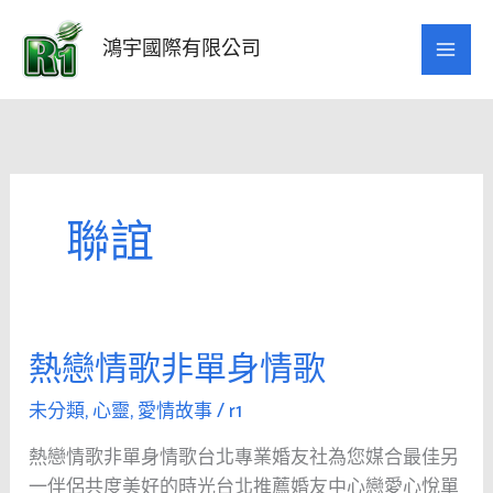
跳
至
鴻宇國際有限公司
主
要
內
容
聯誼
熱戀情歌非單身情歌
熱
戀
未分類
,
心靈
,
愛情故事
/
r1
情
歌
熱戀情歌非單身情歌台北專業婚友社為您媒合最佳另
非
一伴侶共度美好的時光台北推薦婚友中心戀愛心悅單