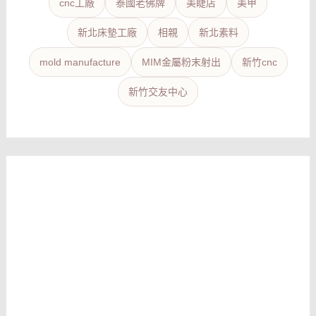
cnc工廠
泰國老佛牌
美睫店
美甲
新北床墊工廠
相親
新北素料
mold manufacture
MIM金屬粉末射出
新竹cnc
新竹交友中心