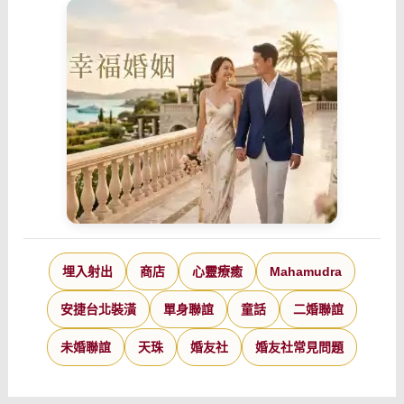
埋入射出
商店
心靈療癒
Mahamudra
安捷台北裝潢
單身聯誼
童話
二婚聯誼
未婚聯誼
天珠
婚友社
婚友社常見問題