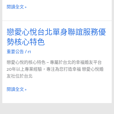
脫
閱讀全文 »
單
不
孤
戀愛心悅台北單身聯誼服務優
戀
單
愛
精
勢核心特色
心
神
悅
抖
重要公告
/
r1
台
擻
戀愛心悅的核心特色 — 專屬於台北的幸福婚友平台
北
拼
20年以上專業經驗，專注為您打造幸福 戀愛心悅婚
單
未
友社位於台北
身
來
聯
成
閱讀全文 »
誼
雙
服
成
務
對
優
幸