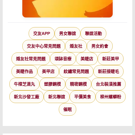
交友APP
男女聯誼
聯誼活動
交友中心常見問題
婚友社
男女約會
婚友社常見問題
頌缽音療
美睫店
新莊美甲
美睫作品
美甲店
紋繡常見問題
新莊接睫毛
牛樟芝滴丸
塑膠鋼模
精密鋼模
台北裝潢推薦
新北沙發工廠
新北聯誼
平價美食
柳州螺螄粉
催眠