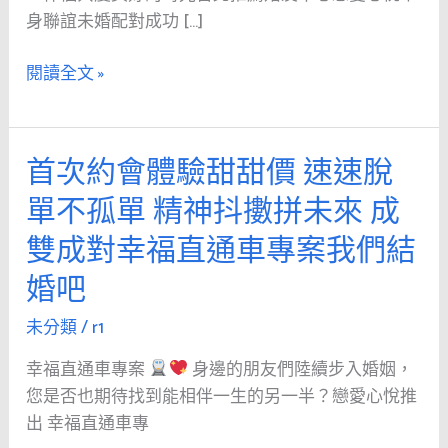
單
身聯誼未婚配對成功 […]
身
情
閱讀全文 »
歌
首次約會體驗甜甜價 速速脫
首
次
單不孤單 精神抖擻拼未來 成
約
雙成對幸福直通車專案我們結
會
體
婚吧
驗
甜
未分類
/
r1
甜
幸福直通車專案
身邊的朋友們陸續步入婚姻，
價
您是否也期待找到能相伴一生的另一半？戀愛心悅推
速
出 幸福直通車專
速