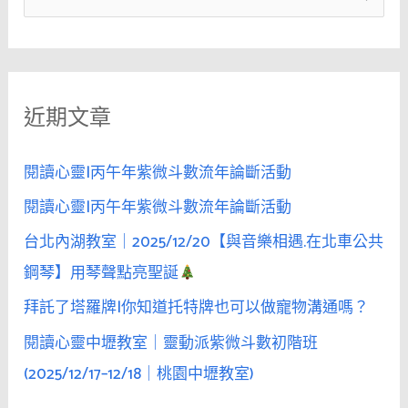
與
尋
其
關
用
鍵
模
近期文章
字
稜
兩
:
可
閱讀心靈|丙午年紫微斗數流年論斷活動
的
閱讀心靈|丙午年紫微斗數流年論斷活動
口
台北內湖教室｜2025/12/20【與音樂相遇.在北車公共
吻
誘
鋼琴】用琴聲點亮聖誕
惑
拜託了塔羅牌|你知道托特牌也可以做寵物溝通嗎？
她，
閱讀心靈中壢教室｜靈動派紫微斗數初階班
不
如
(2025/12/17–12/18｜桃園中壢教室)
用