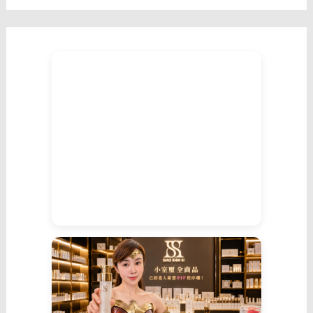
較
肯
定
的
口
氣。