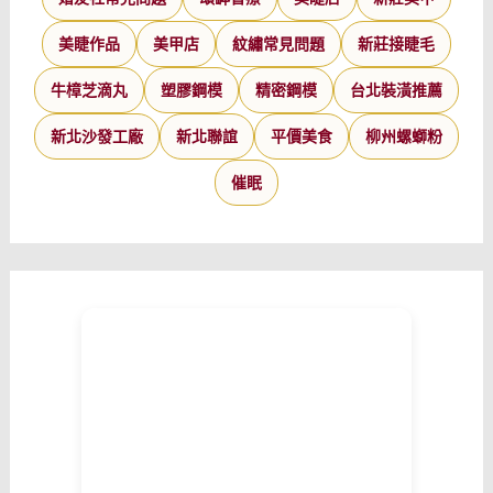
美睫作品
美甲店
紋繡常見問題
新莊接睫毛
牛樟芝滴丸
塑膠鋼模
精密鋼模
台北裝潢推薦
新北沙發工廠
新北聯誼
平價美食
柳州螺螄粉
催眠