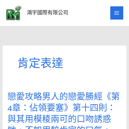
跳
至
鴻宇國際有限公司
主
要
內
容
肯定表達
戀愛攻略男人的戀愛勝經《第
戀
愛
4章：佔領要塞》第十四則：
攻
與其用模稜兩可的口吻誘惑
略
男