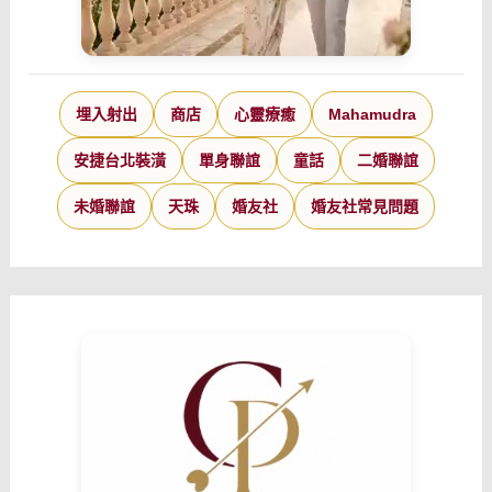
埋入射出
商店
心靈療癒
Mahamudra
安捷台北裝潢
單身聯誼
童話
二婚聯誼
未婚聯誼
天珠
婚友社
婚友社常見問題