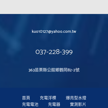
kuo10127@yahoo.com.tw
037-228-399
363苗栗縣公館鄉鶴岡82-2號
首頁
充電浮標
爆亮型水燈
充電電池
充電器
實測影片