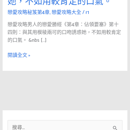
她，不如用較肯定的口氣。
人
的
戀愛攻略秘笈第4章
,
戀愛攻略大全
/
r1
戀
戀愛攻略男人的戀愛勝經《第4章：佔領要塞》第十
愛
四則：與其用模稜兩可的口吻誘惑她，不如用較肯定
勝
的口氣。 &nbs […]
經
《第
閱讀全文 »
4
章：
佔
領
要
塞》
第
十
四
搜
則：