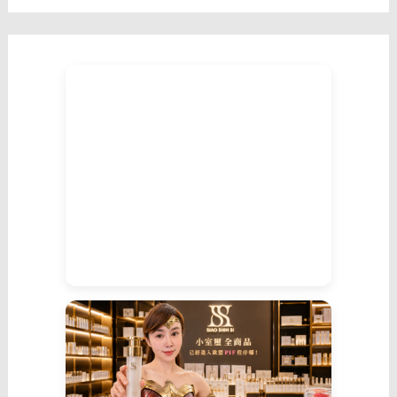
的
高
段
手
法。