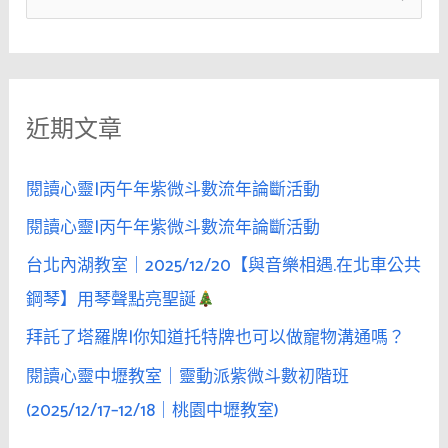
舞
尋
會
關
中
鍵
無
近期文章
字
視
美
:
女
閱讀心靈|丙午年紫微斗數流年論斷活動
的
閱讀心靈|丙午年紫微斗數流年論斷活動
存
台北內湖教室｜2025/12/20【與音樂相遇.在北車公共
在，
這
鋼琴】用琴聲點亮聖誕
是
拜託了塔羅牌|你知道托特牌也可以做寵物溝通嗎？
「欲
閱讀心靈中壢教室｜靈動派紫微斗數初階班
擒
故
(2025/12/17–12/18｜桃園中壢教室)
縱」