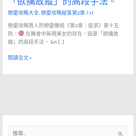
「欲擒故縱」的高段手法。
人
的
戀愛攻略大全
,
戀愛攻略秘笈第2章
/
r1
戀
戀愛攻略男人的戀愛勝經《第2章：追求》第十五
愛
則：
在舞會中無視美女的存在，這是「欲擒故
勝
縱」的高段手法。 &n […]
經
《第
閱讀全文 »
2
章：
追
求》
第
十
五
則：
搜
在