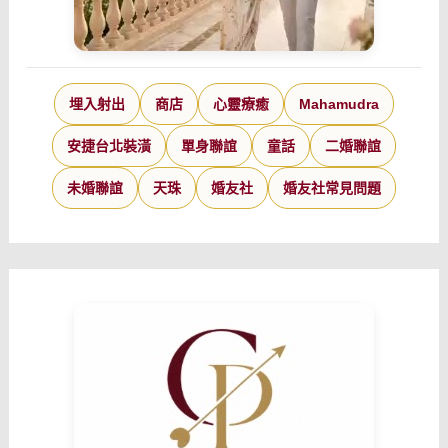
埋入射出
商店
心靈療癒
Mahamudra
安捷台北裝潢
單身聯誼
童話
二婚聯誼
未婚聯誼
天珠
婚友社
婚友社常見問題