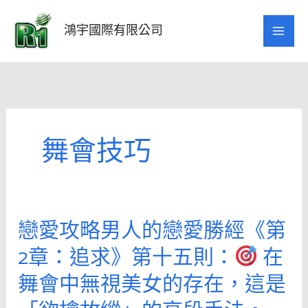
跳
至
鴻宇國際有限公司
主
要
內
容
舞會技巧
戀愛攻略男人的戀愛勝經《第
戀
愛
2章：追求》第十五則：
在
攻
舞會中無視美女的存在，這是
略
男