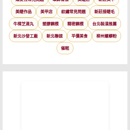
美睫作品
美甲店
紋繡常見問題
新莊接睫毛
牛樟芝滴丸
塑膠鋼模
精密鋼模
台北裝潢推薦
新北沙發工廠
新北聯誼
平價美食
柳州螺螄粉
催眠