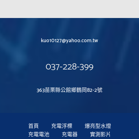
kuo10127@yahoo.com.tw
037-228-399
363苗栗縣公館鄉鶴岡82-2號
首頁
充電浮標
爆亮型水燈
充電電池
充電器
實測影片