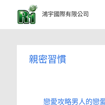
跳
至
鴻宇國際有限公司
主
要
內
容
親密習慣
戀愛攻略男人的戀愛
戀