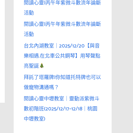
閱讀心靈|丙午年紫微斗數流年論斷
活動
閱讀心靈|丙午年紫微斗數流年論斷
活動
台北內湖教室｜2025/12/20【與音
樂相遇.在北車公共鋼琴】用琴聲點
亮聖誕
拜託了塔羅牌|你知道托特牌也可以
做寵物溝通嗎？
閱讀心靈中壢教室｜靈動派紫微斗
數初階班(2025/12/17–12/18｜桃園
中壢教室)