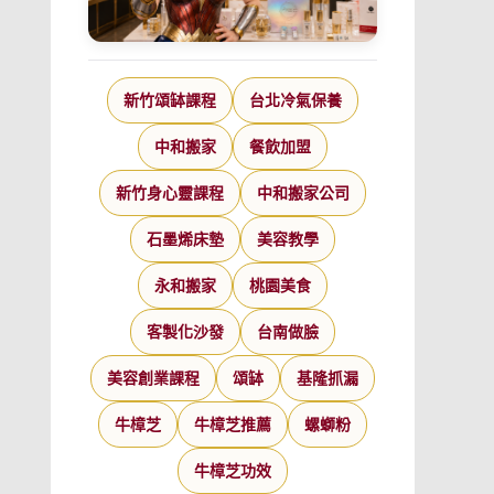
新竹頌缽課程
台北冷氣保養
中和搬家
餐飲加盟
新竹身心靈課程
中和搬家公司
石墨烯床墊
美容教學
永和搬家
桃園美食
客製化沙發
台南做臉
美容創業課程
頌缽
基隆抓漏
牛樟芝
牛樟芝推薦
螺螄粉
牛樟芝功效