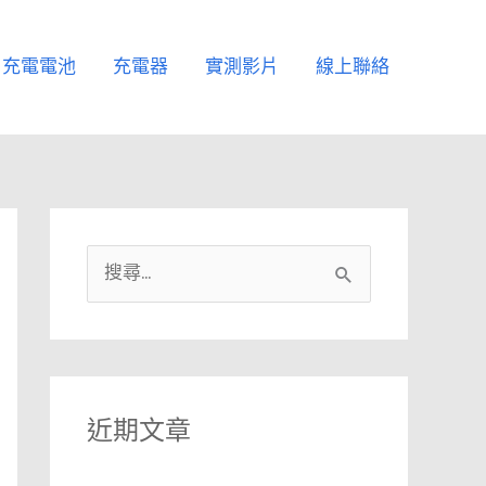
充電電池
充電器
實測影片
線上聯絡
搜
尋
關
鍵
字
近期文章
: