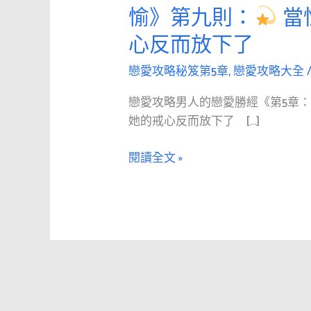
愛
愉》第九則：
當
攻
心反而放下了
略
男
戀愛攻略秘笈第5章
,
戀愛攻略大全
人
的
戀愛攻略男人的戀愛勝經《第5章
戀
她的戒心反而放下了 […]
愛
勝
閱讀全文 »
經
《第
5
章：
令
人
歡
愉》