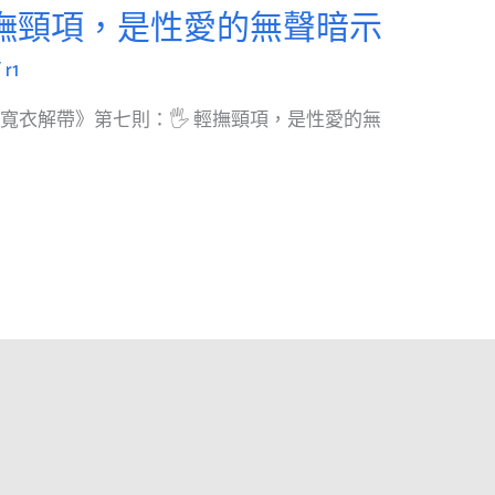
輕撫頸項，是性愛的無聲暗示
/
r1
寬衣解帶》第七則：🖐 輕撫頸項，是性愛的無