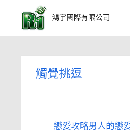
跳
至
鴻宇國際有限公司
主
要
內
容
觸覺挑逗
戀愛攻略男人的戀愛
戀