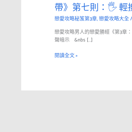
愛
帶》第七則：🖐 
攻
略
戀愛攻略秘笈第3章
,
戀愛攻略大全
男
戀愛攻略男人的戀愛勝經《第3章：
人
聲暗示 &nbs […]
的
戀
閱讀全文 »
愛
勝
經
《第
3
章：
寬
衣
解
帶》