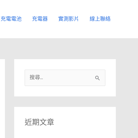
充電電池
充電器
實測影片
線上聯絡
搜
尋
關
鍵
字
近期文章
: