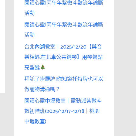
閱讀心靈|丙午年紫微斗數流年論斷
活動
閱讀心靈|丙午年紫微斗數流年論斷
活動
台北內湖教室｜2025/12/20【與音
樂相遇.在北車公共鋼琴】用琴聲點
亮聖誕
拜託了塔羅牌|你知道托特牌也可以
做寵物溝通嗎？
閱讀心靈中壢教室｜靈動派紫微斗
數初階班(2025/12/17–12/18｜桃園
中壢教室)