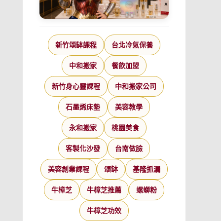
新竹頌缽課程
台北冷氣保養
中和搬家
餐飲加盟
新竹身心靈課程
中和搬家公司
石墨烯床墊
美容教學
永和搬家
桃園美食
客製化沙發
台南做臉
美容創業課程
頌缽
基隆抓漏
牛樟芝
牛樟芝推薦
螺螄粉
牛樟芝功效