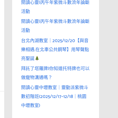
閱讀心靈|丙午年紫微斗數流年論斷
活動
閱讀心靈|丙午年紫微斗數流年論斷
活動
台北內湖教室｜2025/12/20【與音
樂相遇.在北車公共鋼琴】用琴聲點
亮聖誕
拜託了塔羅牌|你知道托特牌也可以
做寵物溝通嗎？
閱讀心靈中壢教室｜靈動派紫微斗
數初階班(2025/12/17–12/18｜桃園
中壢教室)