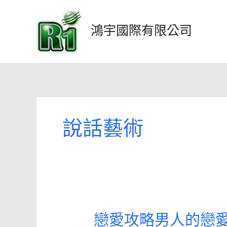
跳
至
鴻宇國際有限公司
主
要
內
容
說話藝術
戀愛攻略男人的戀愛
戀