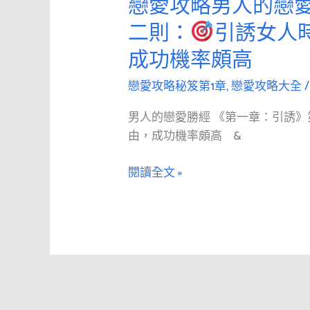
戀愛攻略男人的戀愛
戀
第
愛
二則：
引誘女人
十
攻
九
成功機率頗高
略
則：
男
戀愛攻略秘笈第1章
,
戀愛攻略大全
人
一
的
男人的戀愛勝經 《第一章：引誘》
句
戀
由，成功機率頗高 &
玩
愛
笑，
勝
閱讀全文 »
就
經
足
《第
以
1
澆
章：
熄
引
她
誘》
的
第