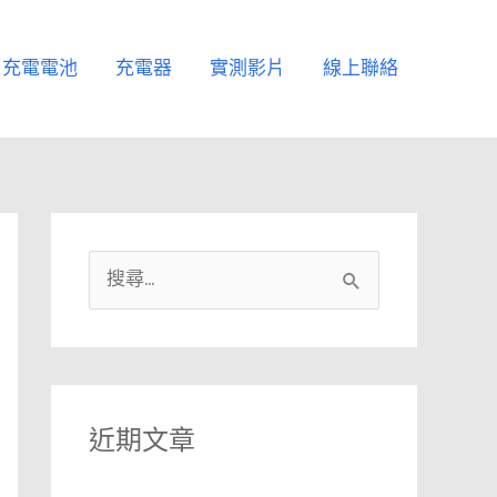
充電電池
充電器
實測影片
線上聯絡
搜
尋
關
鍵
字
近期文章
: