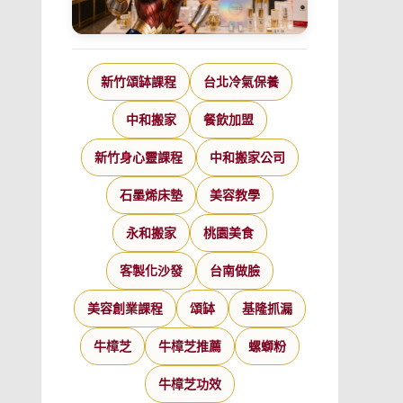
新竹頌缽課程
台北冷氣保養
中和搬家
餐飲加盟
新竹身心靈課程
中和搬家公司
石墨烯床墊
美容教學
永和搬家
桃園美食
客製化沙發
台南做臉
美容創業課程
頌缽
基隆抓漏
牛樟芝
牛樟芝推薦
螺螄粉
牛樟芝功效