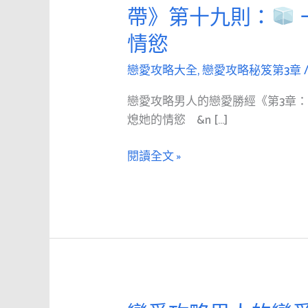
愛
帶》第十九則：
攻
情慾
略
男
戀愛攻略大全
,
戀愛攻略秘笈第3章
人
的
戀愛攻略男人的戀愛勝經《第3章
戀
熄她的情慾 &n […]
愛
勝
閱讀全文 »
經
《第
3
章：
寬
衣
解
帶》