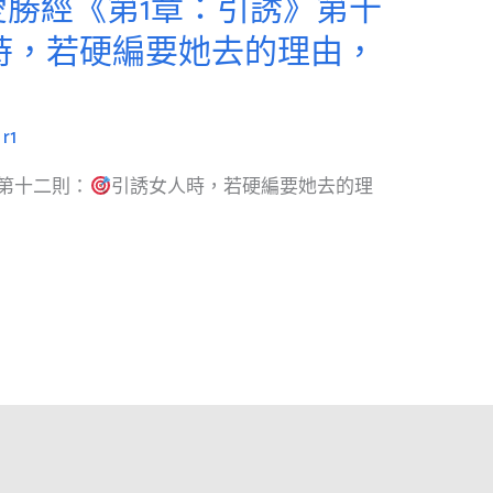
勝經《第1章：引誘》第十
時，若硬編要她去的理由，
/
r1
第十二則：
引誘女人時，若硬編要她去的理