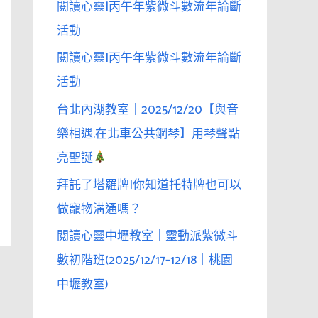
閱讀心靈|丙午年紫微斗數流年論斷
活動
閱讀心靈|丙午年紫微斗數流年論斷
活動
台北內湖教室｜2025/12/20【與音
樂相遇.在北車公共鋼琴】用琴聲點
亮聖誕
拜託了塔羅牌|你知道托特牌也可以
做寵物溝通嗎？
閱讀心靈中壢教室｜靈動派紫微斗
數初階班(2025/12/17–12/18｜桃園
中壢教室)