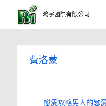
跳
至
鴻宇國際有限公司
主
要
內
容
費洛蒙
戀愛攻略男人的戀愛
戀