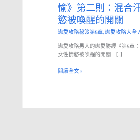
愛
愉》第二則：混合
攻
慾被喚醒的開關
略
男
戀愛攻略秘笈第5章
,
戀愛攻略大全
人
的
戀愛攻略男人的戀愛勝經《第5章
戀
女性情慾被喚醒的開關 […]
愛
勝
閱讀全文 »
經
《第
5
章：
令
人
歡
愉》