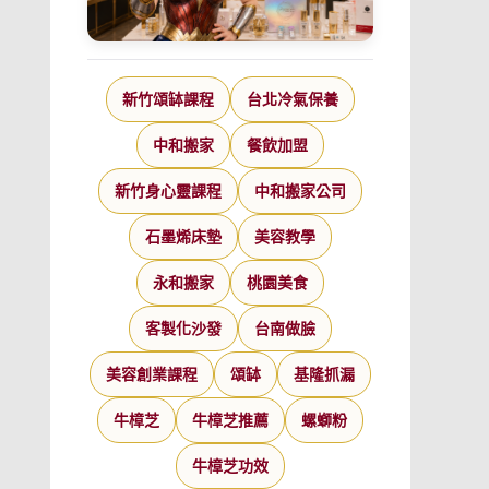
新竹頌缽課程
台北冷氣保養
中和搬家
餐飲加盟
新竹身心靈課程
中和搬家公司
石墨烯床墊
美容教學
永和搬家
桃園美食
客製化沙發
台南做臉
美容創業課程
頌缽
基隆抓漏
牛樟芝
牛樟芝推薦
螺螄粉
牛樟芝功效