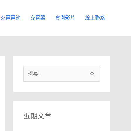
充電電池
充電器
實測影片
線上聯絡
搜
尋
關
鍵
字
近期文章
: