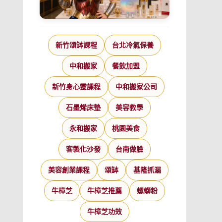
新竹頌缽課程
台北冷氣保養
中和搬家
餐飲加盟
新竹身心靈課程
中和搬家公司
石墨烯床墊
美容教學
永和搬家
桃園美食
客製化沙發
台南做臉
美容創業課程
頌缽
基隆抓漏
牛樟芝
牛樟芝推薦
螺螄粉
牛樟芝功效