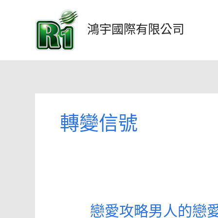
跳
至
鴻宇國際有限公司
主
要
內
容
轉變信號
戀愛攻略男人的戀
戀