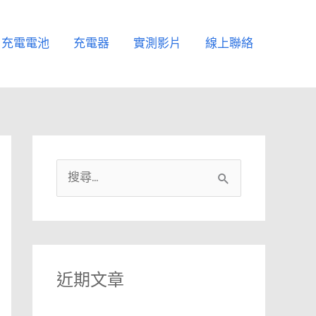
充電電池
充電器
實測影片
線上聯絡
搜
尋
關
鍵
字
近期文章
: