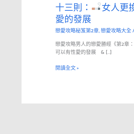
愛
十三則：
女人更
攻
愛的發展
略
男
戀愛攻略秘笈第2章
,
戀愛攻略大全
人
的
戀愛攻略男人的戀愛勝經《第2章
戀
可以有性愛的發展 & […]
愛
勝
閱讀全文 »
經
《第
2
章：
追
求》
第
十