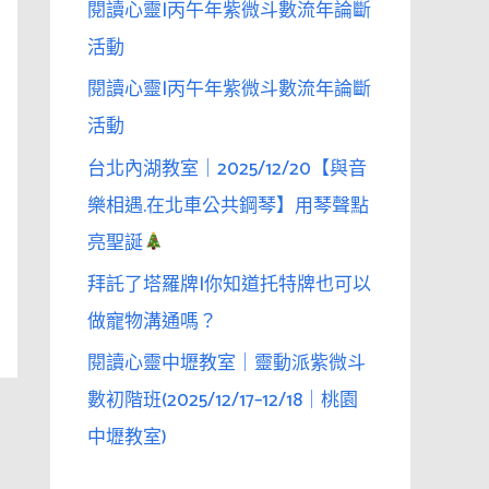
閱讀心靈|丙午年紫微斗數流年論斷
活動
閱讀心靈|丙午年紫微斗數流年論斷
活動
台北內湖教室｜2025/12/20【與音
樂相遇.在北車公共鋼琴】用琴聲點
亮聖誕
拜託了塔羅牌|你知道托特牌也可以
做寵物溝通嗎？
閱讀心靈中壢教室｜靈動派紫微斗
數初階班(2025/12/17–12/18｜桃園
中壢教室)