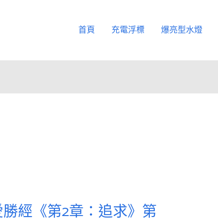
首頁
充電浮標
爆亮型水燈
愛勝經《第2章：追求》第