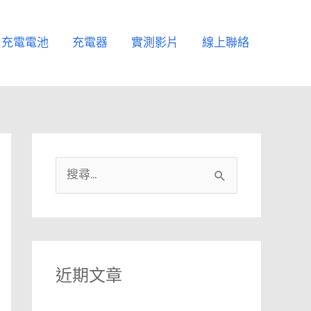
充電電池
充電器
實測影片
線上聯絡
搜
尋
關
鍵
字
近期文章
: