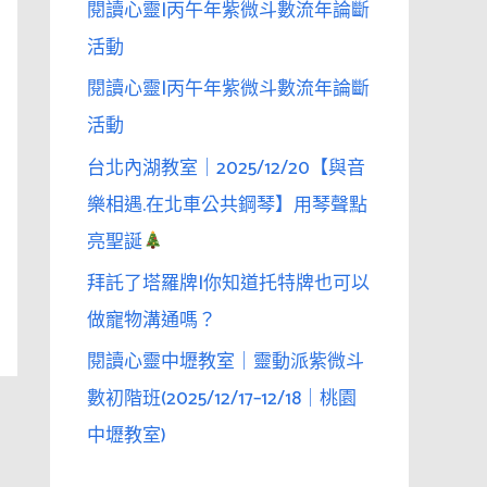
閱讀心靈|丙午年紫微斗數流年論斷
活動
閱讀心靈|丙午年紫微斗數流年論斷
活動
台北內湖教室｜2025/12/20【與音
樂相遇.在北車公共鋼琴】用琴聲點
亮聖誕
拜託了塔羅牌|你知道托特牌也可以
做寵物溝通嗎？
閱讀心靈中壢教室｜靈動派紫微斗
數初階班(2025/12/17–12/18｜桃園
中壢教室)