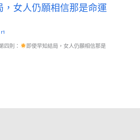
局，女人仍願相信那是命運
/
r1
第四則：
即使早知結局，女人仍願相信那是