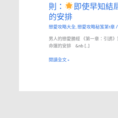
愛
則：
即使早知結
攻
的安排
略
男
戀愛攻略大全
,
戀愛攻略秘笈第1章
人
的
男人的戀愛勝經 《第一章：引誘》
戀
命運的安排 &nb […]
愛
勝
閱讀全文 »
經
《第
1
章：
引
誘》
第
四