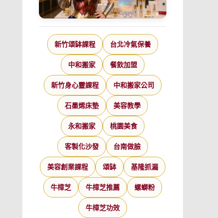
新竹頌缽課程
台北冷氣保養
中和搬家
餐飲加盟
新竹身心靈課程
中和搬家公司
石墨烯床墊
美容教學
永和搬家
桃園美食
客製化沙發
台南做臉
美容創業課程
頌缽
基隆抓漏
牛樟芝
牛樟芝推薦
螺螄粉
牛樟芝功效