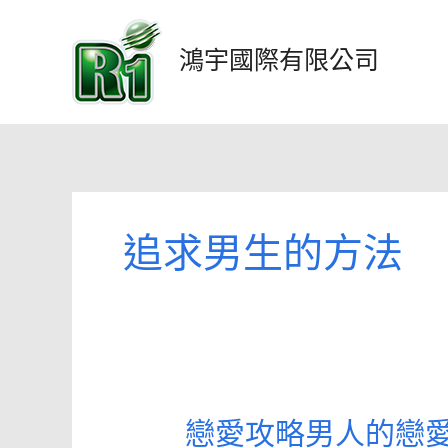
跳
至
鴻宇國際有限公司
主
要
內
容
追求男生的方法
戀愛攻略男人的戀愛
戀