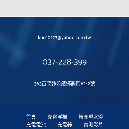
kuo10127@yahoo.com.tw
037-228-399
363苗栗縣公館鄉鶴岡82-2號
首頁
充電浮標
爆亮型水燈
充電電池
充電器
實測影片