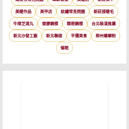
美睫作品
美甲店
紋繡常見問題
新莊接睫毛
牛樟芝滴丸
塑膠鋼模
精密鋼模
台北裝潢推薦
新北沙發工廠
新北聯誼
平價美食
柳州螺螄粉
催眠