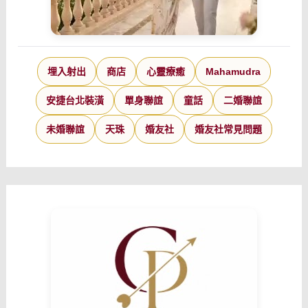
埋入射出
商店
心靈療癒
Mahamudra
安捷台北裝潢
單身聯誼
童話
二婚聯誼
未婚聯誼
天珠
婚友社
婚友社常見問題