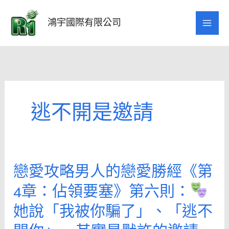
跳
至
鴻宇國際有限公司
主
要
內
容
逃不開是邀請
戀愛攻略男人的戀愛勝經《第
戀
愛
4章：佔領要塞》第六則：
攻
她說「我被你騙了」、「逃不
略
男