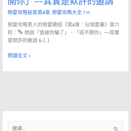
開你」——其實是默許的邀請
人
的
戀愛攻略秘笈第4章
,
戀愛攻略大全
/
r1
戀
戀愛攻略男人的戀愛勝經《第4章：佔領要塞》第六
愛
則：
她說「我被你騙了」、「逃不開你」——其實
勝
是默許的邀請 & […]
經
《第
閱讀全文 »
4
章：
佔
領
要
塞》
第
六
則：
搜