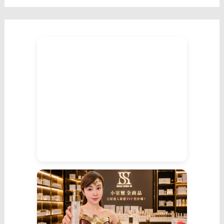
許
的
邀
請