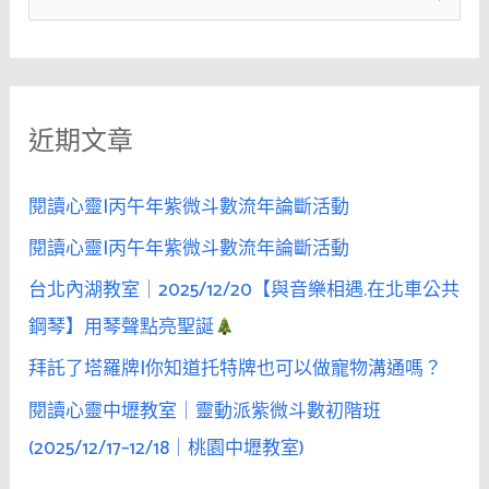
她
尋
說
關
「我
鍵
被
近期文章
字
你
騙
:
了」、
閱讀心靈|丙午年紫微斗數流年論斷活動
「逃
閱讀心靈|丙午年紫微斗數流年論斷活動
不
台北內湖教室｜2025/12/20【與音樂相遇.在北車公共
開
你」
鋼琴】用琴聲點亮聖誕
——
拜託了塔羅牌|你知道托特牌也可以做寵物溝通嗎？
其
閱讀心靈中壢教室｜靈動派紫微斗數初階班
實
是
(2025/12/17–12/18｜桃園中壢教室)
默