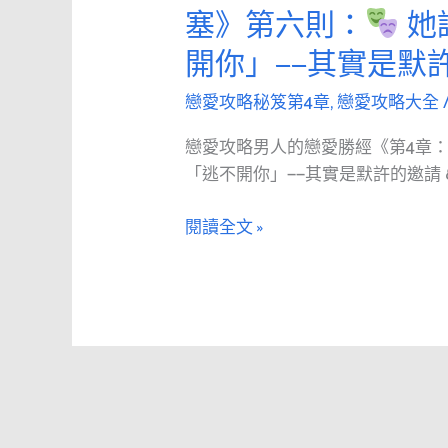
愛
塞》第六則：
她
攻
開你」——其實是默
略
男
戀愛攻略秘笈第4章
,
戀愛攻略大全
人
的
戀愛攻略男人的戀愛勝經《第4章
戀
「逃不開你」——其實是默許的邀請 & 
愛
勝
閱讀全文 »
經
《第
4
章：
佔
領
要
塞》