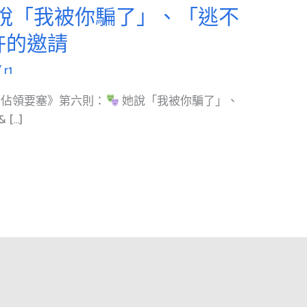
說「我被你騙了」、「逃不
許的邀請
/
r1
：佔領要塞》第六則：
她說「我被你騙了」、
[…]