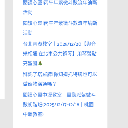
閱讀心靈|丙午年紫微斗數流年論斷
活動
閱讀心靈|丙午年紫微斗數流年論斷
活動
台北內湖教室｜2025/12/20【與音
樂相遇.在北車公共鋼琴】用琴聲點
亮聖誕
拜託了塔羅牌|你知道托特牌也可以
做寵物溝通嗎？
閱讀心靈中壢教室｜靈動派紫微斗
數初階班(2025/12/17–12/18｜桃園
中壢教室)