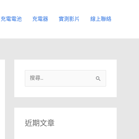
充電電池
充電器
實測影片
線上聯絡
搜
尋
關
鍵
字
近期文章
: