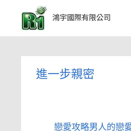
跳
至
鴻宇國際有限公司
主
要
內
容
進一步親密
戀愛攻略男人的戀
戀