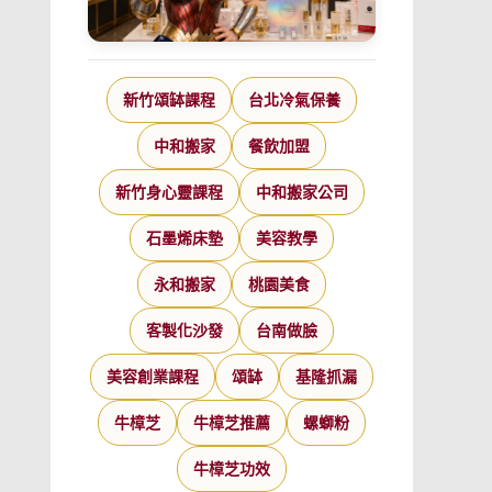
新竹頌缽課程
台北冷氣保養
中和搬家
餐飲加盟
新竹身心靈課程
中和搬家公司
石墨烯床墊
美容教學
永和搬家
桃園美食
客製化沙發
台南做臉
美容創業課程
頌缽
基隆抓漏
牛樟芝
牛樟芝推薦
螺螄粉
牛樟芝功效