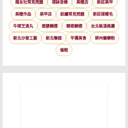
婚友社常見問題
頌缽音療
美睫店
新莊美甲
美睫作品
美甲店
紋繡常見問題
新莊接睫毛
牛樟芝滴丸
塑膠鋼模
精密鋼模
台北裝潢推薦
新北沙發工廠
新北聯誼
平價美食
柳州螺螄粉
催眠