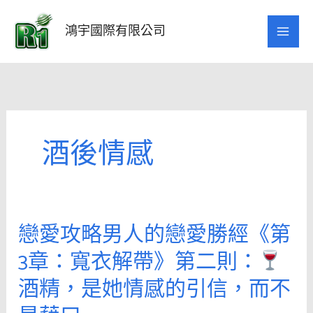
跳
至
鴻宇國際有限公司
主
要
內
容
酒後情感
戀愛攻略男人的戀愛勝經《第
戀
愛
3章：寬衣解帶》第二則：
攻
酒精，是她情感的引信，而不
略
男