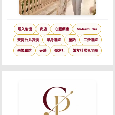
埋入射出
商店
心靈療癒
Mahamudra
安捷台北裝潢
單身聯誼
童話
二婚聯誼
未婚聯誼
天珠
婚友社
婚友社常見問題