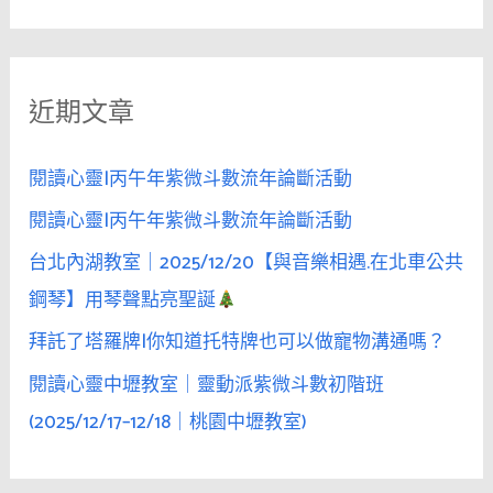
尋
酒
關
精，
鍵
是
近期文章
字
她
情
:
感
閱讀心靈|丙午年紫微斗數流年論斷活動
的
閱讀心靈|丙午年紫微斗數流年論斷活動
引
台北內湖教室｜2025/12/20【與音樂相遇.在北車公共
信，
而
鋼琴】用琴聲點亮聖誕
不
拜託了塔羅牌|你知道托特牌也可以做寵物溝通嗎？
是
閱讀心靈中壢教室｜靈動派紫微斗數初階班
藉
口
(2025/12/17–12/18｜桃園中壢教室)