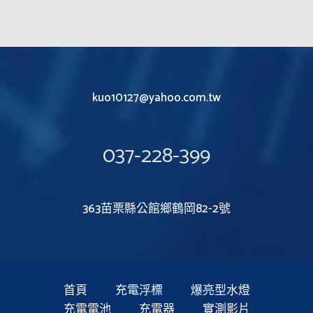
kuo10127@yahoo.com.tw
037-228-399
363苗栗縣公館鄉鶴岡82-2號
首頁
充電浮標
爆亮型水燈
充電電池
充電器
實測影片