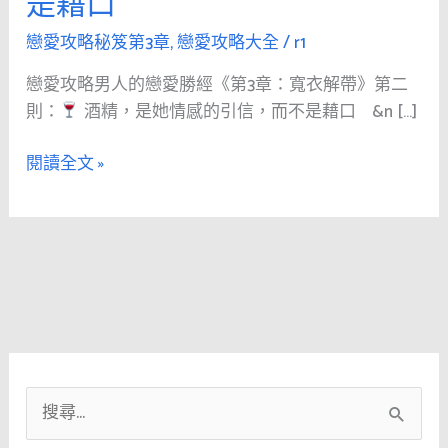
是藉口
人
的
戀愛攻略秘笈第3章
,
戀愛攻略大全
/
r1
戀
戀愛攻略男人的戀愛勝經《第3章：寬衣解帶》第二
愛
則：
酒精，是她情感的引信，而不是藉口 &n […]
勝
經
閱讀全文 »
《第
3
章：
寬
衣
解
帶》
第
二
搜
則：