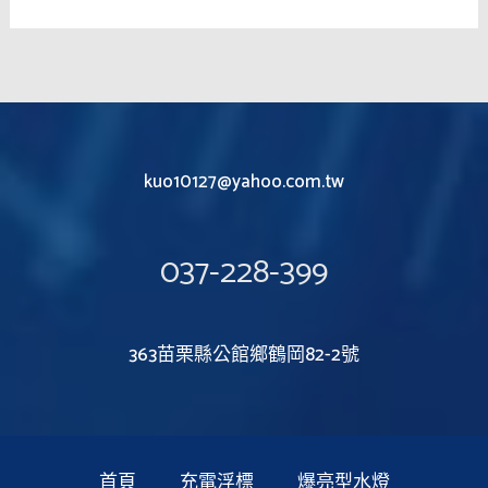
kuo10127@yahoo.com.tw
037-228-399
363苗栗縣公館鄉鶴岡82-2號
首頁
充電浮標
爆亮型水燈