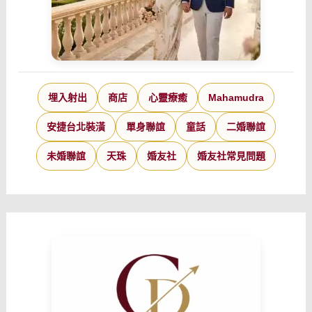
埋入射出
商店
心靈療癒
Mahamudra
安捷台北裝潢
單身聯誼
童話
二婚聯誼
未婚聯誼
天珠
婚友社
婚友社常見問題