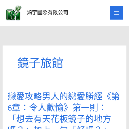
跳
至
鴻宇國際有限公司
主
要
內
容
鏡子旅館
戀愛攻略男人的戀愛勝經《第
戀
愛
6章：令人歡愉》第一則：
攻
「想去有天花板鏡子的地方
略
男