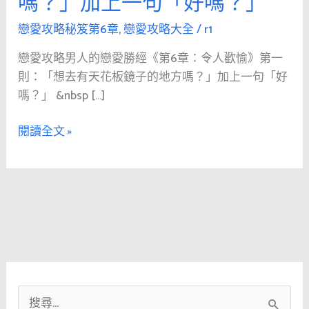
嗎？」加上一句「好嗎？」
人
的
戀愛攻略秘笈第6章
,
戀愛攻略大全
/
r1
戀
戀愛攻略男人的戀愛勝經《第6章：令人歡愉》第一
愛
則：「想去有天花板鏡子的地方嗎？」加上一句「好
勝
嗎？」 &nbsp […]
經
《第
閱讀全文 »
6
章：
令
人
歡
愉》
第
一
則：
搜
「想