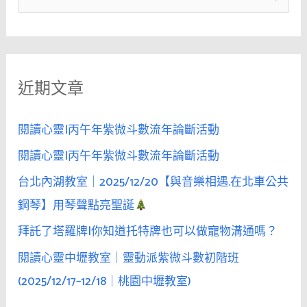
去
尋
有
關
天
鍵
花
近期文章
字
板
鏡
:
子
閱讀心靈|丙午年紫微斗數流年論斷活動
的
閱讀心靈|丙午年紫微斗數流年論斷活動
地
台北內湖教室｜2025/12/20【與音樂相遇.在北車公共
方
嗎？」
鋼琴】用琴聲點亮聖誕
加
拜託了塔羅牌|你知道托特牌也可以做寵物溝通嗎？
上
閱讀心靈中壢教室｜靈動派紫微斗數初階班
一
句
(2025/12/17–12/18｜桃園中壢教室)
「好