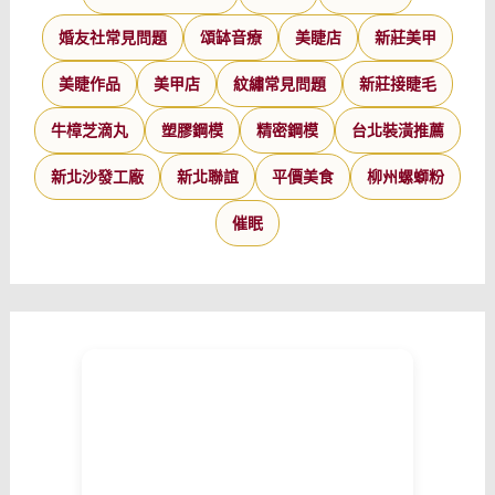
婚友社常見問題
頌缽音療
美睫店
新莊美甲
美睫作品
美甲店
紋繡常見問題
新莊接睫毛
牛樟芝滴丸
塑膠鋼模
精密鋼模
台北裝潢推薦
新北沙發工廠
新北聯誼
平價美食
柳州螺螄粉
催眠