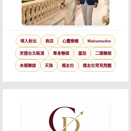
埋入射出
商店
心靈療癒
Mahamudra
安捷台北裝潢
單身聯誼
童話
二婚聯誼
未婚聯誼
天珠
婚友社
婚友社常見問題