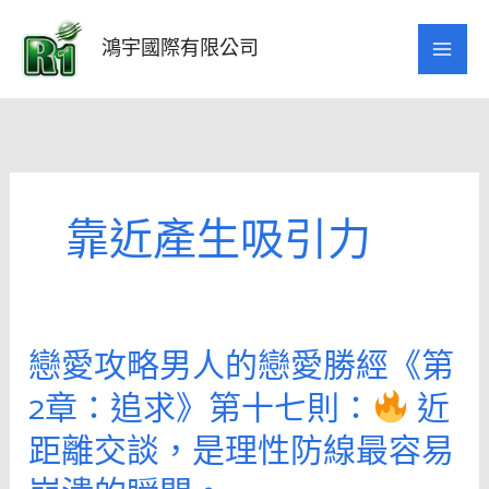
跳
至
鴻宇國際有限公司
主
要
內
容
靠近產生吸引力
戀愛攻略男人的戀愛勝經《第
戀
愛
2章：追求》第十七則：
近
攻
距離交談，是理性防線最容易
略
男