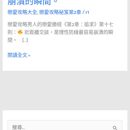
崩潰的瞬間。
人
的
戀愛攻略大全
,
戀愛攻略秘笈第2章
/
r1
戀
戀愛攻略男人的戀愛勝經《第2章：追求》第十七
愛
則：
近距離交談，是理性防線最容易崩潰的瞬
勝
間。 […]
經
《第
閱讀全文 »
2
章：
追
求》
第
十
七
則：
搜
近