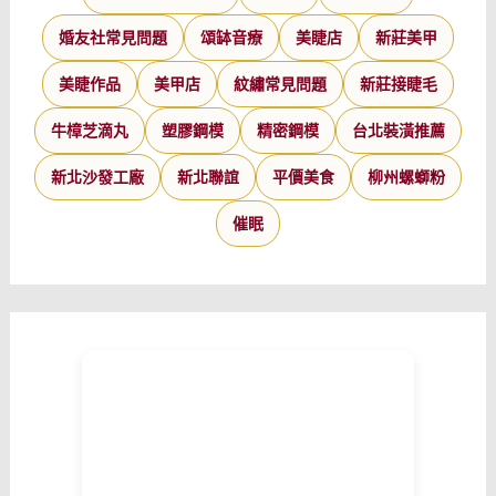
婚友社常見問題
頌缽音療
美睫店
新莊美甲
美睫作品
美甲店
紋繡常見問題
新莊接睫毛
牛樟芝滴丸
塑膠鋼模
精密鋼模
台北裝潢推薦
新北沙發工廠
新北聯誼
平價美食
柳州螺螄粉
催眠