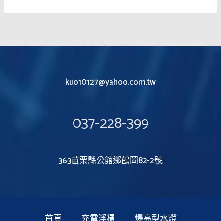
kuo10127@yahoo.com.tw
037-228-399
363苗栗縣公館鄉鶴岡82-2號
首頁
充電浮標
爆亮型水燈