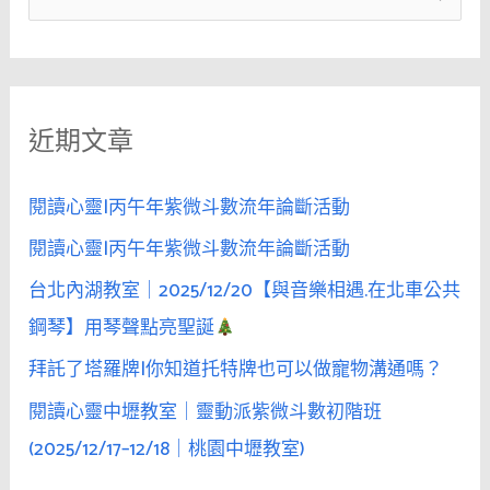
距
尋
離
關
交
鍵
談，
近期文章
字
是
理
:
性
閱讀心靈|丙午年紫微斗數流年論斷活動
防
閱讀心靈|丙午年紫微斗數流年論斷活動
線
台北內湖教室｜2025/12/20【與音樂相遇.在北車公共
最
容
鋼琴】用琴聲點亮聖誕
易
拜託了塔羅牌|你知道托特牌也可以做寵物溝通嗎？
崩
閱讀心靈中壢教室｜靈動派紫微斗數初階班
潰
的
(2025/12/17–12/18｜桃園中壢教室)
瞬