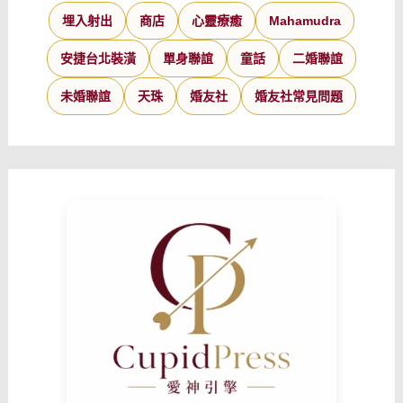
埋入射出
商店
心靈療癒
Mahamudra
安捷台北裝潢
單身聯誼
童話
二婚聯誼
未婚聯誼
天珠
婚友社
婚友社常見問題