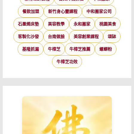
餐飲加盟
新竹身心靈課程
中和搬家公司
石墨烯床墊
美容教學
永和搬家
桃園美食
客製化沙發
台南做臉
美容創業課程
頌缽
基隆抓漏
牛樟芝
牛樟芝推薦
螺螄粉
牛樟芝功效