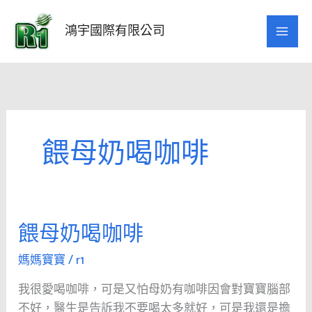
跳
至
鴻宇國際有限公司
主
要
內
容
餵母奶喝咖啡
餵母奶喝咖啡
餵
母
媽媽寶寶
/
r1
奶
喝
我很愛喝咖啡，可是又怕母奶有咖啡因會對寶寶腦部
咖
不好，醫生是告訴我不要喝太多就好，可是我還是擔