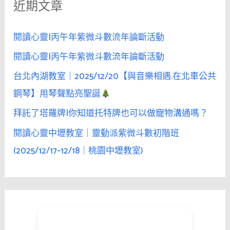
近期文章
字
:
閱讀心靈|丙午年紫微斗數流年論斷活動
閱讀心靈|丙午年紫微斗數流年論斷活動
台北內湖教室｜2025/12/20【與音樂相遇.在北車公共
鋼琴】用琴聲點亮聖誕
拜託了塔羅牌|你知道托特牌也可以做寵物溝通嗎？
閱讀心靈中壢教室｜靈動派紫微斗數初階班
(2025/12/17–12/18｜桃園中壢教室)