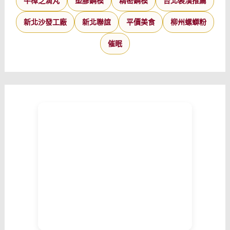
牛樟芝滴丸
塑膠鋼模
精密鋼模
台北裝潢推薦
新北沙發工廠
新北聯誼
平價美食
柳州螺螄粉
催眠