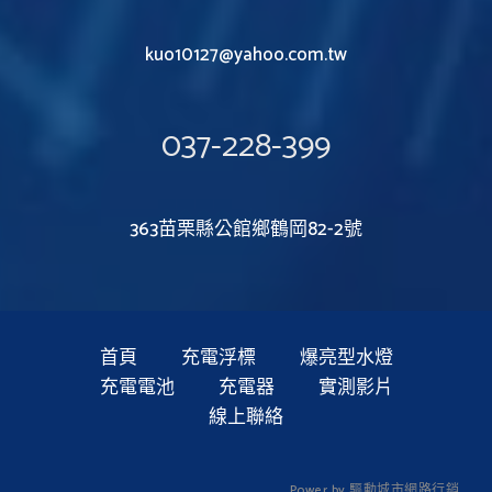
kuo10127@yahoo.com.tw
037-228-399
363苗栗縣公館鄉鶴岡82-2號
首頁
充電浮標
爆亮型水燈
充電電池
充電器
實測影片
線上聯絡
P
o
w
e
r
b
y
驅
動
城
市
網
路
行
銷