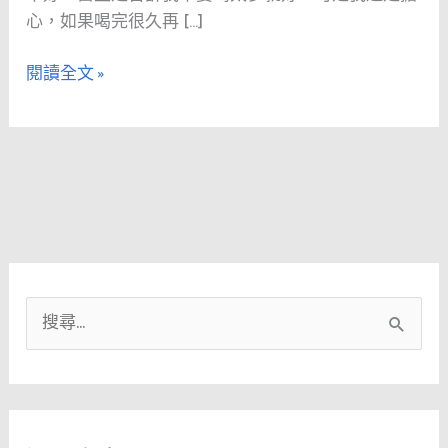
啡
心，如果喝完很久再 […]
閱讀全文 »
搜
尋
關
鍵