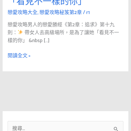
「看見不一樣的你」
人
的
戀愛攻略大全
,
戀愛攻略秘笈第2章
/
r1
戀
戀愛攻略男人的戀愛勝經《第2章：追求》第十九
愛
則：
帶女人去高級場所，是為了讓她「看見不一
勝
樣的你」 &nbsp […]
經
《第
閱讀全文 »
2
章：
追
求》
第
十
九
則：
搜
帶