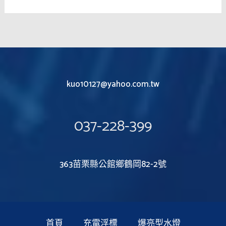
kuo10127@yahoo.com.tw
037-228-399
363苗栗縣公館鄉鶴岡82-2號
首頁
充電浮標
爆亮型水燈