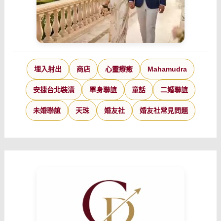
埋入射出
商店
心靈療癒
Mahamudra
安捷台北裝潢
單身聯誼
童話
二婚聯誼
未婚聯誼
天珠
婚友社
婚友社常見問題