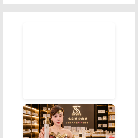
樣
的
你」