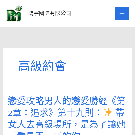
跳
至
鴻宇國際有限公司
主
要
內
容
高級約會
戀愛攻略男人的戀愛勝經《第
戀
愛
2章：追求》第十九則：
帶
攻
女人去高級場所，是為了讓她
略
男