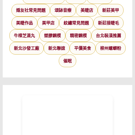
婚友社常見問題
頌缽音療
美睫店
新莊美甲
美睫作品
美甲店
紋繡常見問題
新莊接睫毛
牛樟芝滴丸
塑膠鋼模
精密鋼模
台北裝潢推薦
新北沙發工廠
新北聯誼
平價美食
柳州螺螄粉
催眠