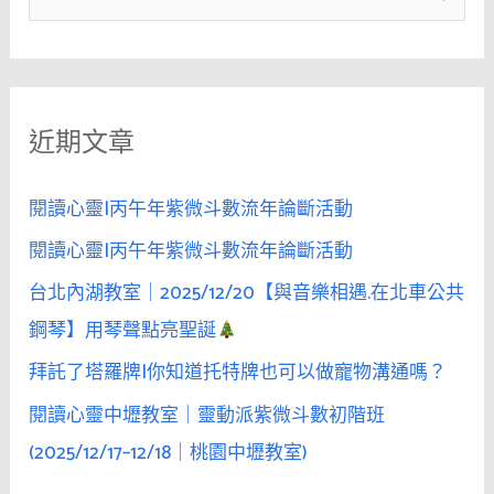
女
尋
人
關
去
鍵
高
近期文章
字
級
場
:
所，
閱讀心靈|丙午年紫微斗數流年論斷活動
是
閱讀心靈|丙午年紫微斗數流年論斷活動
為
台北內湖教室｜2025/12/20【與音樂相遇.在北車公共
了
讓
鋼琴】用琴聲點亮聖誕
她
拜託了塔羅牌|你知道托特牌也可以做寵物溝通嗎？
「看
閱讀心靈中壢教室｜靈動派紫微斗數初階班
見
不
(2025/12/17–12/18｜桃園中壢教室)
一