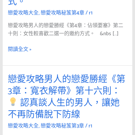
式。
人
的
戀愛攻略大全
,
戀愛攻略秘笈第4章
/
r1
戀
戀愛攻略男人的戀愛勝經《第4章：佔領要塞》第二
愛
十則：女性較喜歡二選一的邀約方式。 &nbs […]
勝
經
閱讀全文 »
《第
4
章：
戀愛攻略男人的戀愛勝經《第
戀
佔
愛
領
3章：寬衣解帶》第十六則：
攻
要
認真談人生的男人，讓她
略
塞》
男
第
不再防備脫下防線
人
二
的
戀愛攻略大全
,
戀愛攻略秘笈第3章
/
r1
十
戀
則：