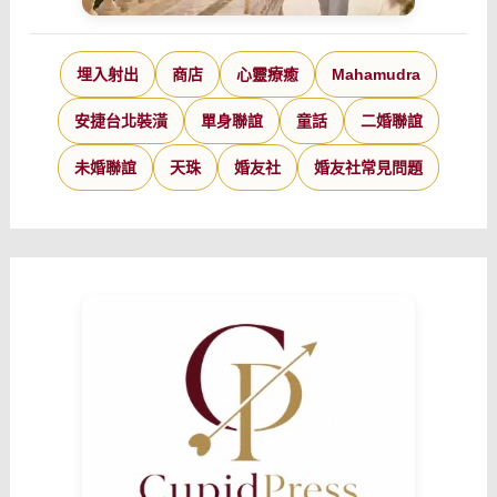
埋入射出
商店
心靈療癒
Mahamudra
安捷台北裝潢
單身聯誼
童話
二婚聯誼
未婚聯誼
天珠
婚友社
婚友社常見問題