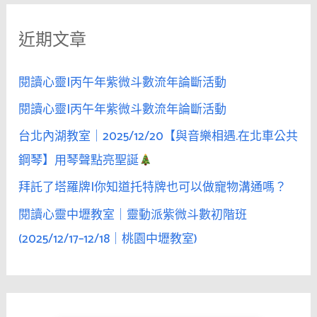
真
鍵
談
近期文章
字
人
生
:
的
閱讀心靈|丙午年紫微斗數流年論斷活動
男
閱讀心靈|丙午年紫微斗數流年論斷活動
人，
台北內湖教室｜2025/12/20【與音樂相遇.在北車公共
讓
她
鋼琴】用琴聲點亮聖誕
不
拜託了塔羅牌|你知道托特牌也可以做寵物溝通嗎？
再
閱讀心靈中壢教室｜靈動派紫微斗數初階班
防
備
(2025/12/17–12/18｜桃園中壢教室)
脫
下
防
線