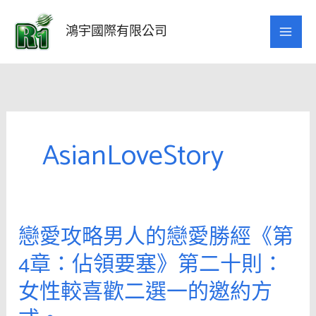
跳
至
鴻宇國際有限公司
主
要
內
容
AsianLoveStory
戀愛攻略男人的戀愛勝經《第
戀
愛
4章：佔領要塞》第二十則：
攻
女性較喜歡二選一的邀約方
略
男