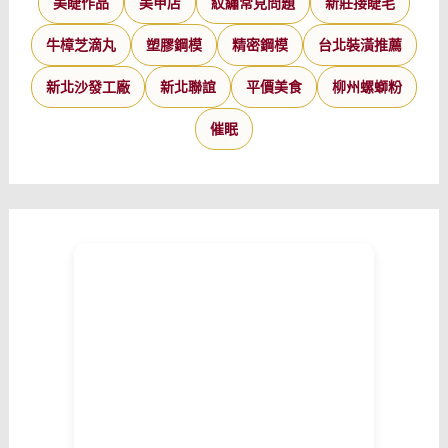
美睫作品
美甲店
紋繡常見問題
新莊接睫毛
牛樟芝滴丸
塑膠鋼模
精密鋼模
台北裝潢推薦
新北沙發工廠
新北聯誼
平價美食
柳州螺螄粉
催眠