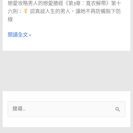
戀愛攻略男人的戀愛勝經《第3章：寬衣解帶》第十
愛
女
六則：
認真談人生的男人，讓她不再防備脫下防
勝
性
線
經
較
《第
喜
閱讀全文 »
3
歡
章：
二
寬
選
衣
一
解
的
帶》
邀
第
約
十
方
六
式。
搜
則：
尋
認
關