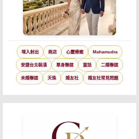
埋入射出
商店
心靈療癒
Mahamudra
安捷台北裝潢
單身聯誼
童話
二婚聯誼
未婚聯誼
天珠
婚友社
婚友社常見問題