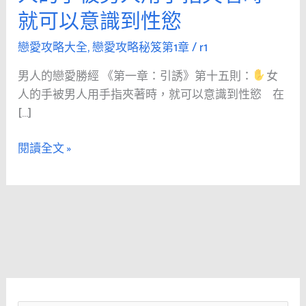
男
就可以意識到性慾
人
的
戀愛攻略大全
,
戀愛攻略秘笈第1章
/
r1
戀
男人的戀愛勝經 《第一章：引誘》第十五則：
女
愛
人的手被男人用手指夾著時，就可以意識到性慾 在
勝
[…]
經
《第
閱讀全文 »
1
章：
引
誘》
第
十
五
則：