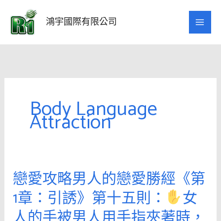
跳
至
鴻宇國際有限公司
主
要
內
容
Body Language
Attraction
戀愛攻略男人的戀愛勝經《第
戀
愛
1章：引誘》第十五則：
女
攻
人的手被男人用手指夾著時，
略