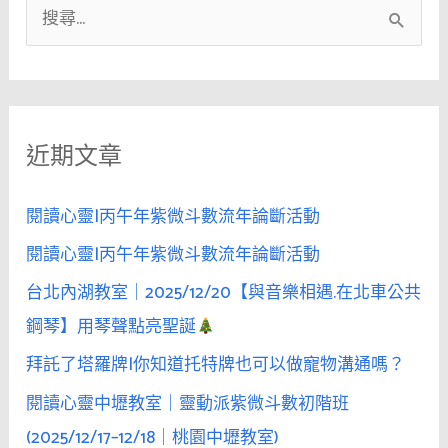
搜
女
人
尋
的
關
手
鍵
被
近期文章
字
男
人
:
用
閱讀心靈|丙午年紫微斗數流年論斷活動
手
閱讀心靈|丙午年紫微斗數流年論斷活動
指
台北內湖教室｜2025/12/20【與音樂相遇.在北車公共
夾
著
鋼琴】用琴聲點亮聖誕
時，
拜託了塔羅牌|你知道托特牌也可以做寵物溝通嗎？
就
閱讀心靈中壢教室｜靈動派紫微斗數初階班
可
以
(2025/12/17–12/18｜桃園中壢教室)