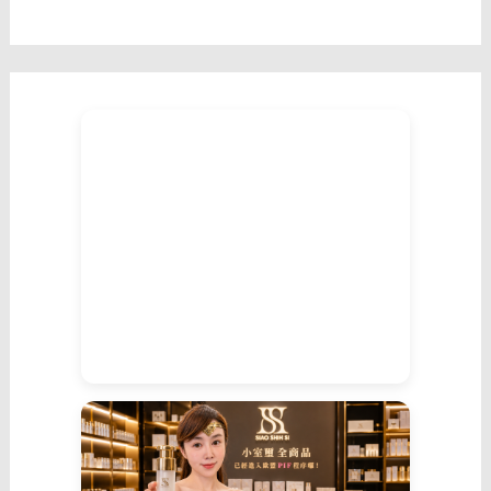
意
識
到
性
慾