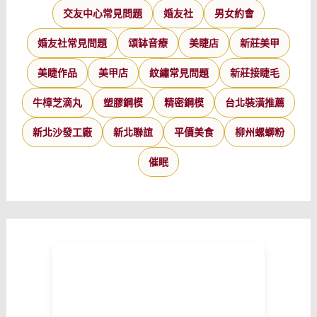
交友中心常見問題
婚友社
男女約會
婚友社常見問題
頌缽音療
美睫店
新莊美甲
美睫作品
美甲店
紋繡常見問題
新莊接睫毛
牛樟芝滴丸
塑膠鋼模
精密鋼模
台北裝潢推薦
新北沙發工廠
新北聯誼
平價美食
柳州螺螄粉
催眠