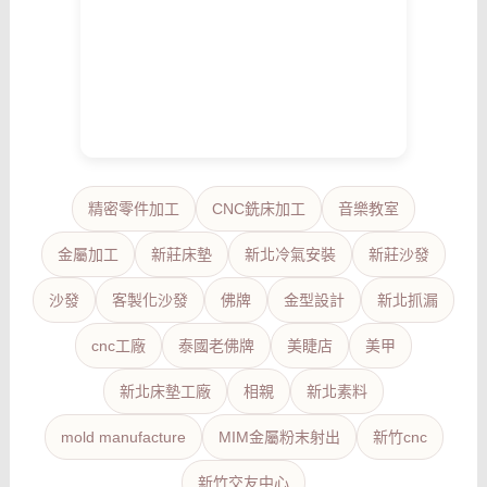
精密零件加工
CNC銑床加工
音樂教室
金屬加工
新莊床墊
新北冷氣安裝
新莊沙發
沙發
客製化沙發
佛牌
金型設計
新北抓漏
cnc工廠
泰國老佛牌
美睫店
美甲
新北床墊工廠
相親
新北素料
mold manufacture
MIM金屬粉末射出
新竹cnc
新竹交友中心