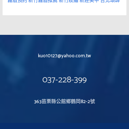
霧眉預約
新竹霧眉推薦
新竹紋繡
新莊美甲
台北頌缽
kuo10127@yahoo.com.tw
037-228-399
363苗栗縣公館鄉鶴岡82-2號