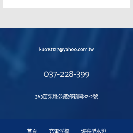
kuo10127@yahoo.com.tw
037-228-399
363苗栗縣公館鄉鶴岡82-2號
首頁
充電浮標
爆亮型水燈