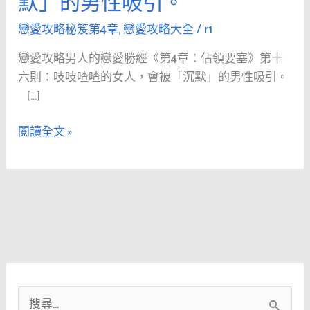
默」的男性吸引。
人
的
戀愛攻略秘笈第4章
,
戀愛攻略大全
/
r1
戀
戀愛攻略男人的戀愛勝經《第4章：佔領要塞》第十
愛
六則：吱吱喳喳的女人，會被「沉默」的男性吸引。
勝
[…]
經
《第
閱讀全文 »
4
章：
佔
領
要
塞》
第
十
六
搜
則：