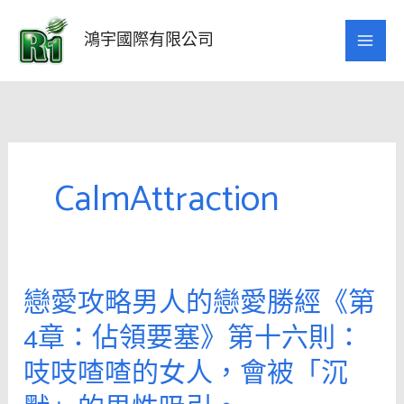
跳
至
鴻宇國際有限公司
主
要
內
容
CalmAttraction
戀愛攻略男人的戀愛勝經《第
戀
愛
4章：佔領要塞》第十六則：
攻
吱吱喳喳的女人，會被「沉
略
男