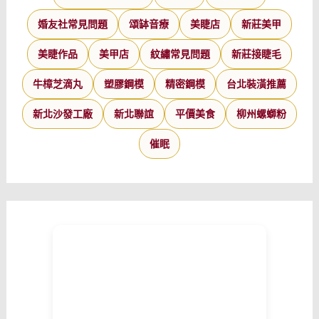
婚友社常見問題
頌缽音療
美睫店
新莊美甲
美睫作品
美甲店
紋繡常見問題
新莊接睫毛
牛樟芝滴丸
塑膠鋼模
精密鋼模
台北裝潢推薦
新北沙發工廠
新北聯誼
平價美食
柳州螺螄粉
催眠