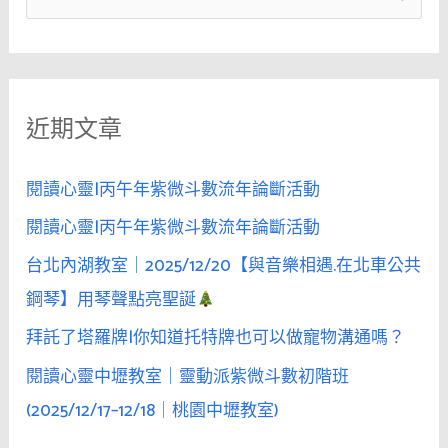
吱
尋
吱
關
喳
鍵
喳
近期文章
字
的
女
:
人，
閱讀心靈|丙午年紫微斗數流年論斷活動
會
閱讀心靈|丙午年紫微斗數流年論斷活動
被
台北內湖教室｜2025/12/20【與音樂相遇.在北車公共
「沉
默」
鋼琴】用琴聲點亮聖誕
的
拜託了塔羅牌|你知道托特牌也可以做寵物溝通嗎？
男
閱讀心靈中壢教室｜靈動派紫微斗數初階班
性
吸
(2025/12/17–12/18｜桃園中壢教室)
引。