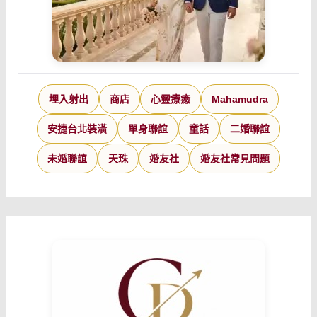
埋入射出
商店
心靈療癒
Mahamudra
安捷台北裝潢
單身聯誼
童話
二婚聯誼
未婚聯誼
天珠
婚友社
婚友社常見問題