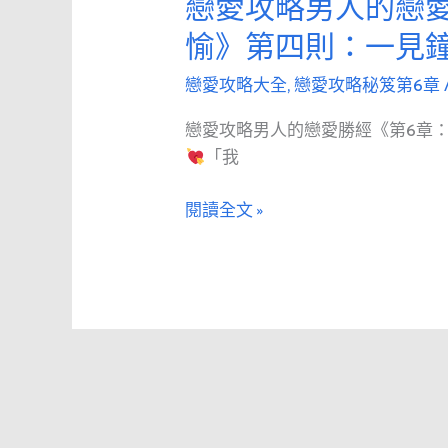
戀愛攻略男人的戀
戀
第
愛
愉》第四則：一見
五
攻
則：
略
戀愛攻略大全
,
戀愛攻略秘笈第6章
「多
男
迷
戀愛攻略男人的戀愛勝經《第6章
人
人
「我
的
的
戀
唇
閱讀全文 »
愛
啊！」
勝
—
經
引
《第
導
6
她
章：
感
令
受
人
被
歡