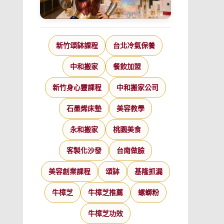
新竹頌缽課程
台北冷氣保養
中和搬家
餐飲加盟
新竹身心靈課程
中和搬家公司
石墨烯床墊
美容教學
永和搬家
桃園美食
客製化沙發
台南做臉
美容創業課程
頌缽
基隆抓漏
牛樟芝
牛樟芝推薦
螺螄粉
牛樟芝功效