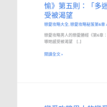
愛
愉》第五則：「多迷
攻
受被渴望
略
男
戀愛攻略大全
,
戀愛攻略秘笈第6章
人
的
戀愛攻略男人的戀愛勝經《第6章：
戀
導她感受被渴望 […]
愛
勝
閱讀全文 »
經
《第
6
章：
令
人
歡
愉》