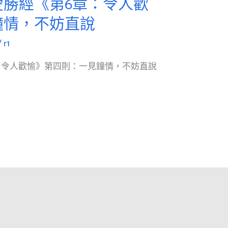
愛勝經《第6章：令人歡
鐘情，不妨直說
/
r1
：令人歡愉》第四則：一見鐘情，不妨直說