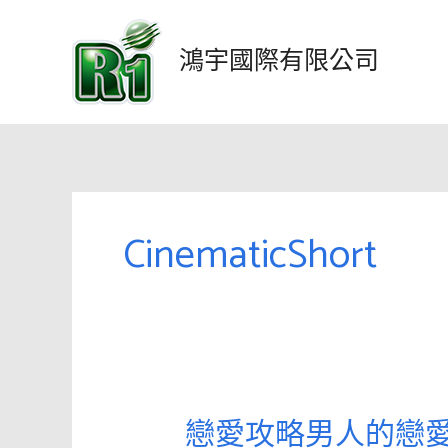
跳
至
鴻宇國際有限公司
主
要
內
容
CinematicShort
戀愛攻略男人的戀
戀