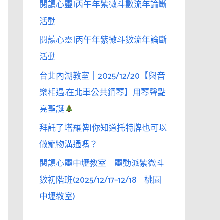
閱讀心靈|丙午年紫微斗數流年論斷
活動
閱讀心靈|丙午年紫微斗數流年論斷
活動
台北內湖教室｜2025/12/20【與音
樂相遇.在北車公共鋼琴】用琴聲點
亮聖誕
拜託了塔羅牌|你知道托特牌也可以
做寵物溝通嗎？
閱讀心靈中壢教室｜靈動派紫微斗
數初階班(2025/12/17–12/18｜桃園
中壢教室)